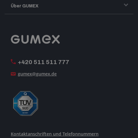
Transport und Warenversand
Über GUMEX
Geschäftsbedingungen
Impressum
Reklamation
GUMEX stellt sich vor
MwSt-Rechnungsstellung
ISO-Zertifizierung
+420 511 511 777
Unsere Dienstleistungen
gumex@gumex.de
Kontaktanschriften und Telefonnummern