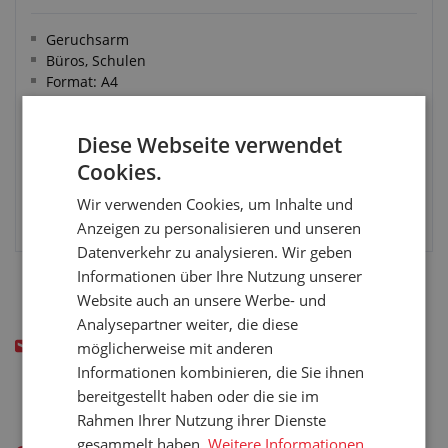
Geruchsarm
Büros, Schulen
Format: A4
Farbe: grau
Diese Webseite verwendet
Cookies.
Wir verwenden Cookies, um Inhalte und
VARIANTE WÄHLEN
Anzeigen zu personalisieren und unseren
Datenverkehr zu analysieren. Wir geben
Informationen über Ihre Nutzung unserer
Website auch an unsere Werbe- und
Analysepartner weiter, die diese
Haben Sie nicht das gefunden wonach Sie gesucht
möglicherweise mit anderen
haben? Schreiben Sie uns!
Informationen kombinieren, die Sie ihnen
bereitgestellt haben oder die sie im
Rahmen Ihrer Nutzung ihrer Dienste
gesammelt haben.
Weitere Informationen