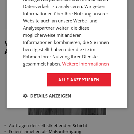
Datenverkehr zu analysieren. Wir geben
Informationen über Ihre Nutzung unserer
Anzeigen Weitere Dienstleistungen
Website auch an unsere Werbe- und
Analysepartner weiter, die diese
möglicherweise mit anderen
Informationen kombinieren, die Sie ihnen
Verbesserung der
bereitgestellt haben oder die sie im
Arbeitsumgebung
Rahmen Ihrer Nutzung ihrer Dienste
gesammelt haben.
Weitere Informationen
ALLE AKZEPTIEREN
DETAILS ANZEIGEN
Auftragen der selbstklebenden Schicht
Folien-Lamellen als Maßanfertigung