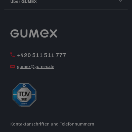
Über GUMEX
Geschäftsbedingungen
Impressum
Reklamation
GUMEX stellt sich vor
MwSt-Rechnungsstellung
ISO-Zertifizierung
+420 511 511 777
Unsere Dienstleistungen
gumex@gumex.de
Kontaktanschriften und Telefonnummern