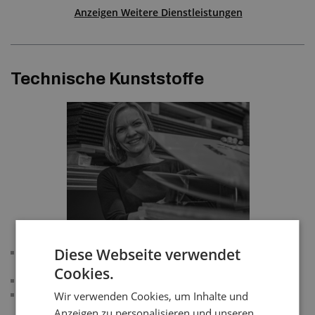
Anzeigen Weitere Dienstleistungen
Technische Kunststoffe
Diese Webseite verwendet
Schneiden von Kompaktmaterialien mit digitalem
Plotter
Cookies.
Wasserstrahlschneiden
3D-Wasserstrahlschneiden
Wir verwenden Cookies, um Inhalte und
Anzeigen zu personalisieren und unseren