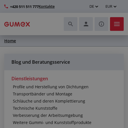
Kontakte
DE
EUR
+420 511 511 777
Home
Schläuche und deren Komplettierung
Profile und Herstellung von Dichtungen
Blog und Beratungsservice
Technische Kunststoffe
Dienstleistungen
Profile und Herstellung von Dichtungen
Transportbänder und Montage
Transportbänder und Montage
Schläuche und deren Komplettierung
Verbesserung der Arbeitsumgebung
Technische Kunststoffe
Verbesserung der Arbeitsumgebung
Weitere Gummi- und Kunststoffprodukte
Weitere Gummi- und Kunststoffprodukte