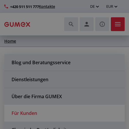
Kontakte
DE
EUR
+420 511 511 777
Home
Schläuche und deren Komplettierung
Profile und Herstellung von Dichtungen
Blog und Beratungsservice
Technische Kunststoffe
Dienstleistungen
Transportbänder und Montage
Über die Firma GUMEX
Verbesserung der Arbeitsumgebung
Für Kunden
Weitere Gummi- und Kunststoffprodukte