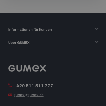
Informationen für Kunden
Transport und Warenversand
Über GUMEX
Geschäftsbedingungen
Impressum
Reklamation
GUMEX stellt sich vor
MwSt-Rechnungsstellung
ISO-Zertifizierung
+420 511 511 777
Unsere Dienstleistungen
gumex@gumex.de