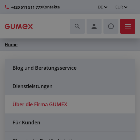
Kontakte
DE
EUR
+420 511 511 777
Home
Schläuche und deren Komplettierung
Profile und Herstellung von Dichtungen
Blog und Beratungsservice
Technische Kunststoffe
Dienstleistungen
Transportbänder und Montage
Über die Firma GUMEX
Verbesserung der Arbeitsumgebung
Für Kunden
Weitere Gummi- und Kunststoffprodukte