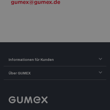
Informationen für Kunden
Transport und Warenversand
Über GUMEX
Geschäftsbedingungen
Impressum
Reklamation
GUMEX stellt sich vor
MwSt-Rechnungsstellung
ISO-Zertifizierung