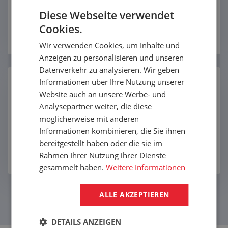
Wir haben für Sie langfristige Mengenrabatte auf
Diese Webseite verwendet
ausgewählte Produkte vorbereitet.
Cookies.
Wir verwenden Cookies, um Inhalte und
Anzeigen zu personalisieren und unseren
Datenverkehr zu analysieren. Wir geben
Informationen über Ihre Nutzung unserer
Silikonprofile nach Maß:
Website auch an unsere Werbe- und
Kurzanleitung für die optimale
Analysepartner weiter, die diese
Auswahl
möglicherweise mit anderen
Haben Sie das gewünschte Silikonprofil in unserem
Informationen kombinieren, die Sie ihnen
Angebot nicht gefunden? Gemeinsam finden wir eine
bereitgestellt haben oder die sie im
Lösung, die Ihre Anforderungen erfüllt.
Rahmen Ihrer Nutzung ihrer Dienste
gesammelt haben.
Weitere Informationen
ALLE AKZEPTIEREN
ZUM BLOG
DETAILS ANZEIGEN