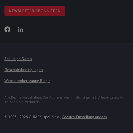
NEWSLETTER ABONNIEREN
Schutz pb-Daten
Geschäftsbedingungen
Webseitenbetreuung Blogic
Alle Rechte vorbehalten. Das Kopieren des Inhalts ist gemäß Urhebergesetz Nr.
121/2000 Slg. verboten.
© 1995 - 2026 GUMEX, spol. s r.o.,
Cookies-Einstellung ändern