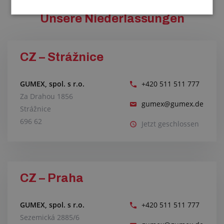
Unsere Niederlassungen
CZ – Strážnice
GUMEX, spol. s r.o.
+420 511 511 777
Za Drahou 1856
gumex@gumex.de
Strážnice
696 62
Jetzt geschlossen
CZ – Praha
GUMEX, spol. s r.o.
+420 511 511 777
Sezemická 2885/6