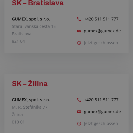
SK – Bratislava
GUMEX, spol. s r.o.
+420 511 511 777
Stará Ivanská cesta 1E
gumex@gumex.de
Bratislava
821 04
Jetzt geschlossen
SK – Žilina
GUMEX, spol. s r.o.
+420 511 511 777
M. R. Štefánika 77
gumex@gumex.de
Žilina
010 01
Jetzt geschlossen