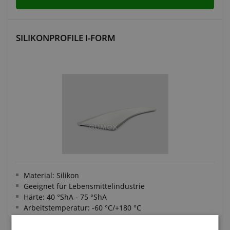
SILIKONPROFILE I-FORM
Material: Silikon
Geeignet für Lebensmittelindustrie
Härte: 40 °ShA - 75 °ShA
Arbeitstemperatur: -60 °C/+180 °C