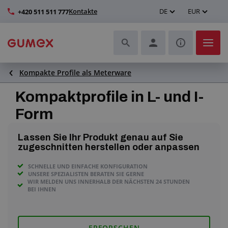
Kontakte
DE
EUR
+420 511 511 777
Kompakte Profile als Meterware
Schläuche und deren Komplettierung
Kompaktprofile in L- und I-
Profile und Herstellung von Dichtungen
Form
Technische Kunststoffe
Lassen Sie Ihr Produkt genau auf Sie
zugeschnitten herstellen oder anpassen
Transportbänder und Montage
SCHNELLE UND EINFACHE KONFIGURATION
UNSERE SPEZIALISTEN BERATEN SIE GERNE
Verbesserung der Arbeitsumgebung
WIR MELDEN UNS INNERHALB DER NÄCHSTEN 24 STUNDEN
BEI IHNEN
Weitere Gummi- und Kunststoffprodukte
ERFORSCHEN