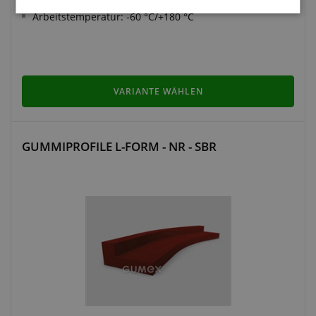
Härte: 33 °ShA - 60 °ShA
Arbeitstemperatur: -60 °C/+180 °C
VARIANTE WÄHLEN
GUMMIPROFILE L-FORM - NR - SBR