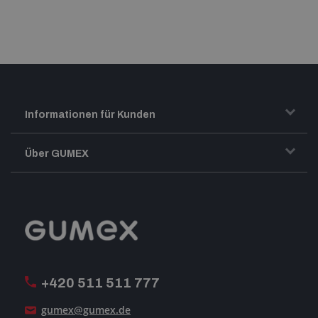
Informationen für Kunden
Transport und Warenversand
Über GUMEX
Geschäftsbedingungen
Impressum
Reklamation
GUMEX stellt sich vor
MwSt-Rechnungsstellung
ISO-Zertifizierung
+420 511 511 777
Unsere Dienstleistungen
gumex@gumex.de