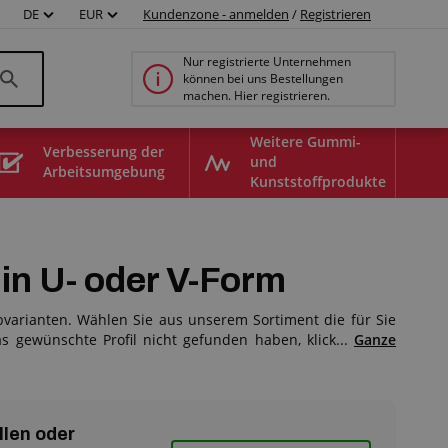
DE
EUR
Kundenzone - anmelden
/
Registrieren
Nur registrierte Unternehmen
können bei uns Bestellungen
machen. Hier registrieren.
Weitere Gummi-
Verbesserung der
und
Arbeitsumgebung
Kunststoffprodukte
in U- oder V-Form
rbvarianten. Wählen Sie aus unserem Sortiment die für Sie
gewünschte Profil nicht gefunden haben, klick...
Ganze
llen oder