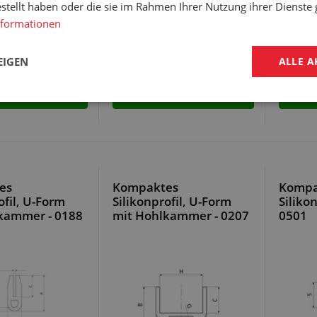
estellt haben oder die sie im Rahmen Ihrer Nutzung ihrer Dienst
nformationen
EIGEN
ALLE A
ANTE WÄHLEN
VARIANTE WÄHLEN
VA
es
Kompaktes
Kompa
ofil, U-Form
Silikonprofil, U-Form
Silikon
kammer - 0188
mit Hohlkammer - 0207
0501