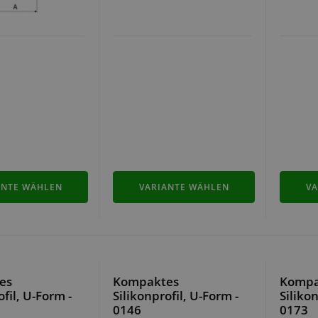
ANTE WÄHLEN
VARIANTE WÄHLEN
VA
es
Kompaktes
Kompa
ofil, U-Form -
Silikonprofil, U-Form -
Silikon
0146
0173