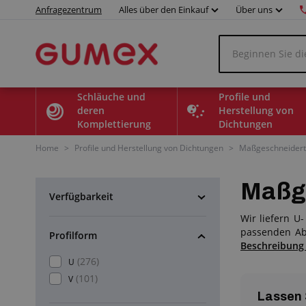
Anfragezentrum
Alles über den Einkauf
Über uns
Schläuche und
Profile und
deren
Herstellung von
Komplettierung
Dichtungen
Home
>
Profile und Herstellung von Dichtungen
>
Maßgeschneiderte
Maßge
Verfügbarkeit
Wir liefern U
passenden Ab
Profilform
Beschreibung
(276)
U
(101)
V
Lassen 