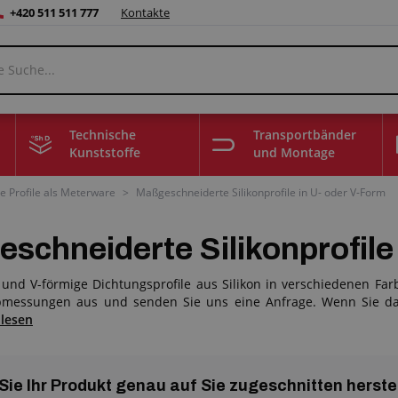
+420 511 511 777
Kontakte
Technische
Transportbänder
Kunststoffe
und Montage
 Profile als Meterware
>
Maßgeschneiderte Silikonprofile in U- oder V-Form
schneiderte Silikonprofile 
- und V-förmige Dichtungsprofile aus Silikon in verschiedenen Fa
messungen aus und senden Sie uns eine Anfrage. Wenn Sie das 
 lesen
Sie Ihr Produkt genau auf Sie zugeschnitten herste