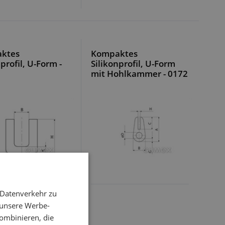
ktes
Kompaktes
profil, U-Form -
Silikonprofil, U-Form
mit Hohlkammer - 0172
 Datenverkehr zu
 unsere Werbe-
ombinieren, die