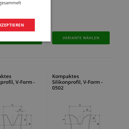
e gesammelt
KZEPTIEREN
RIANTE WÄHLEN
VARIANTE WÄHLEN
ktes
Kompaktes
profil, V-Form -
Silikonprofil, V-Form -
0502