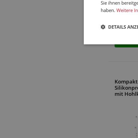
Sie ihnen bereitg
haben.
Weitere I
DETAILS ANZ
VARI
Kompakt
Silikonpr
mit Hohl