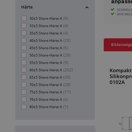
anpass
Härte
SCHNELL
WIR MEL
(6)
30±5 Shore-Härte A
(4)
33±5 Shore-Härte A
(4)
35±5 Shore-Härte A
(28)
40±5 Shore-Härte A
Bildanzeig
(6)
45±5 Shore-Härte A
(28)
50±5 Shore-Härte A
(9)
55±5 Shore-Härte A
(202)
Kompakt
60±5 Shore-Härte A
Silikonpr
(38)
65±5 Shore-Härte A
0102A
(28)
70±5 Shore-Härte A
(17)
75±5 Shore-Härte A
(6)
76±5 Shore-Härte A
(1)
80±5 Shore-Härte A