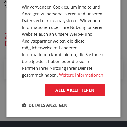
Anwendung, es handelt sich um Universalschläuche, die als
Wir verwenden Cookies, um Inhalte und
Druck- und Saugschläuche für Flüssigkeiten vorgesehen sind.
Anzeigen zu personalisieren und unseren
Datenverkehr zu analysieren. Wir geben
Informationen über Ihre Nutzung unserer
Website auch an unsere Werbe- und
Zusammenhängende
Analysepartner weiter, die diese
Dienstleistungen
möglicherweise mit anderen
Informationen kombinieren, die Sie ihnen
bereitgestellt haben oder die sie im
Konfektionierung von Druck-Saug-Schläuchen mit
Rahmen Ihrer Nutzung ihrer Dienste
Endarmaturen
gesammelt haben.
Weitere Informationen
ALLE AKZEPTIEREN
DETAILS ANZEIGEN