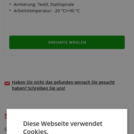
Armierung: Textil, Stahlspirale
Arbeitstemperatur: -20 °C/+90 °C
VARIANTE WÄHLEN
Haben Sie nicht das gefunden wonach Sie gesucht
haben? Schreiben Sie uns!
Schläuche für Heizöl
Diese Webseite verwendet
Schläuche für Heizöl eignen sich nicht nur für diese einzige
Cookies.