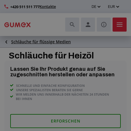
Kontakte
DE
EUR
+420 511 511 777
Schläuche für flüssige Medien
Schläuche und deren Komplettierung
Schläuche für Heizöl
Profile und Herstellung von Dichtungen
Lassen Sie Ihr Produkt genau auf Sie
Technische Kunststoffe
zugeschnitten herstellen oder anpassen
SCHNELLE UND EINFACHE KONFIGURATION
Transportbänder und Montage
UNSERE SPEZIALISTEN BERATEN SIE GERNE
WIR MELDEN UNS INNERHALB DER NÄCHSTEN 24 STUNDEN
BEI IHNEN
Verbesserung der Arbeitsumgebung
Weitere Gummi- und Kunststoffprodukte
ERFORSCHEN