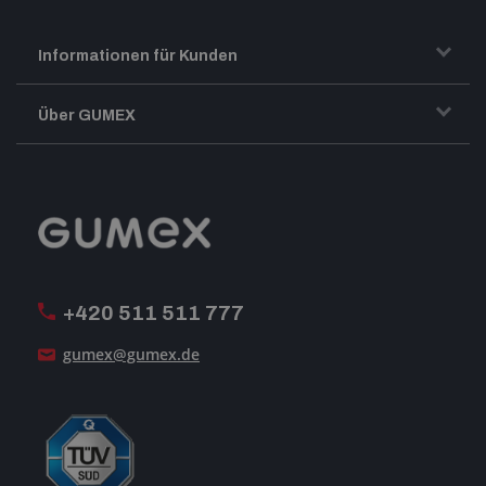
Informationen für Kunden
Transport und Warenversand
Über GUMEX
Geschäftsbedingungen
Impressum
Reklamation
GUMEX stellt sich vor
MwSt-Rechnungsstellung
ISO-Zertifizierung
+420 511 511 777
Unsere Dienstleistungen
gumex@gumex.de