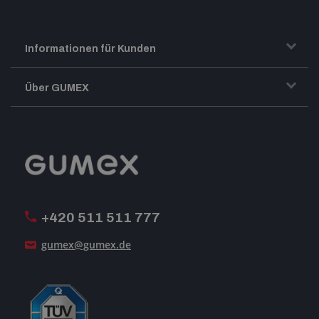
Informationen für Kunden
Transport und Warenversand
Über GUMEX
Geschäftsbedingungen
Impressum
Reklamation
GUMEX stellt sich vor
MwSt-Rechnungsstellung
ISO-Zertifizierung
+420 511 511 777
Unsere Dienstleistungen
gumex@gumex.de