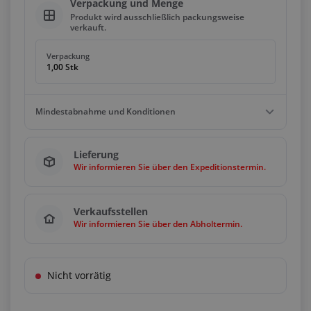
Verpackung und Menge
Produkt wird ausschließlich packungsweise
verkauft.
Verpackung
1,00 Stk
Mindestabnahme und Konditionen
Mindestbestellwert
Lieferung
1,00 Stk
Wir informieren Sie über den Expeditionstermin.
Bedingungen
Vielfache
1,00 Stk
Verkaufsstellen
Wir informieren Sie über den Abholtermin.
Nicht vorrätig