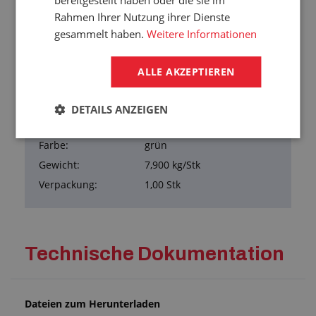
bereitgestellt haben oder die sie im
Rahmen Ihrer Nutzung ihrer Dienste
Übersicht der Eigenschaften
gesammelt haben.
Weitere Informationen
Dicke:
40 mm
Breite:
250 mm
ALLE AKZEPTIEREN
Länge:
1000 mm
Dichte:
800 kg/m³
DETAILS ANZEIGEN
Material:
Recyclierter Gummi
Farbe:
grün
Gewicht:
7,900 kg/Stk
Verpackung:
1,00 Stk
Technische Dokumentation
Dateien zum Herunterladen