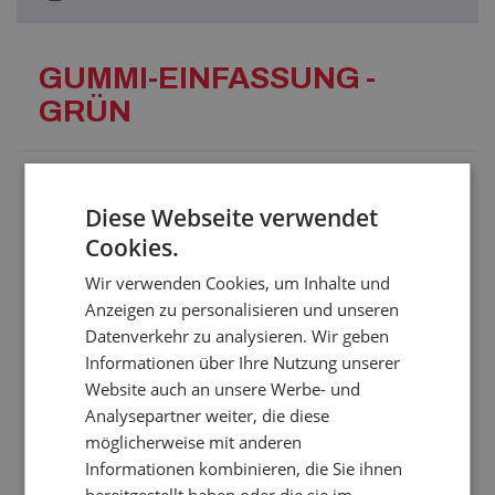
GUMMI-EINFASSUNG -
GRÜN
Die Gummieinfassung wird zur Verankerung oder als
Abschlusselement bei stoßdämpfänden Belägen oder
Diese Webseite verwendet
glatten Pflastern für Sportflächen, Erholungszentren,
Cookies.
Kinderspielplätze, Gehwege und Fußgängerzonen.
Wir verwenden Cookies, um Inhalte und
Technische Parameter:
Anzeigen zu personalisieren und unseren
Material: recyclierter Gummi (einschichtige Pressteile
Datenverkehr zu analysieren. Wir geben
aus Gummigranulat mit Polyurethan als Bindemittel)
Informationen über Ihre Nutzung unserer
3
Dichte: 800 kg/m
Breite: 250 mm
Website auch an unsere Werbe- und
Länge: 1000 mm
Analysepartner weiter, die diese
Farbe: grün
möglicherweise mit anderen
Informationen kombinieren, die Sie ihnen