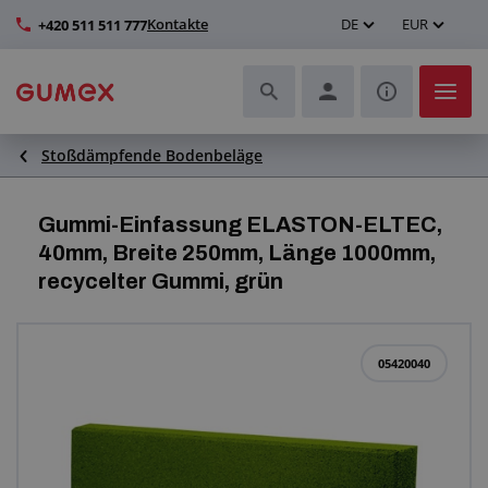
Kontakte
DE
EUR
+420 511 511 777
Stoßdämpfende Bodenbeläge
Schläuche und deren Komplettierung
Profile und Herstellung von Dichtungen
Gummi-Einfassung ELASTON-ELTEC,
40mm, Breite 250mm, Länge 1000mm,
Technische Kunststoffe
recycelter Gummi, grün
Transportbänder und Montage
05420040
Verbesserung der Arbeitsumgebung
Weitere Gummi- und Kunststoffprodukte