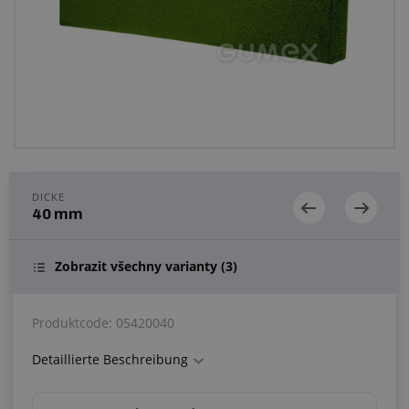
Anfragezentrum
Alles über den Einkauf
Über uns
DICKE
40 mm
Zobrazit všechny varianty
(3)
Produktcode:
05420040
Detaillierte Beschreibung