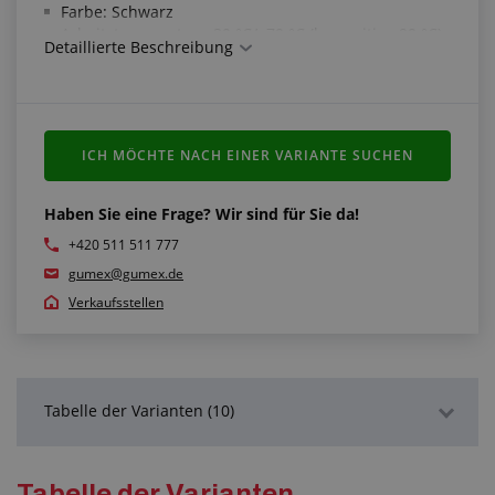
Farbe: Schwarz
Arbeitstemperatur: -30 °C/+70 °C (kurzzeitig +90 °C)
Detaillierte Beschreibung
Beständigkeitsparameter:
Starke Basen: Beständig
Abriebfestigkeit: Sehr geeignet
ICH MÖCHTE NACH EINER VARIANTE SUCHEN
Ozonbeständigkeit: Mäßig beständig
Beständigkeit gegen Witterungseinflüsse: Mäßig
beständig
Haben Sie eine Frage? Wir sind für Sie da!
Säurebeständigkeit: Mäßig beständig
+420 511 511 777
Ölbeständigkeit: Nicht beständig
gumex@gumex.de
Beständigkeit gegen Benzin: Nicht beständig
Verkaufsstellen
Erfüllt die Normen:
Spezifischer Widerstand getestet gemäß ASTM D
991 < 1 MΩ*cm*cm
Tabelle der Varianten (10)
Detaillierte Beschreibung
Tabelle der Varianten