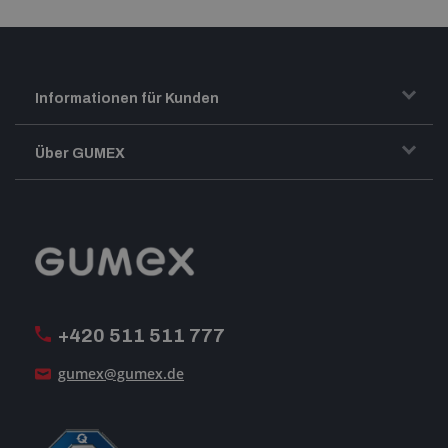
Informationen für Kunden
Transport und Warenversand
Über GUMEX
Geschäftsbedingungen
Impressum
Reklamation
GUMEX stellt sich vor
MwSt-Rechnungsstellung
ISO-Zertifizierung
+420 511 511 777
Unsere Dienstleistungen
gumex@gumex.de