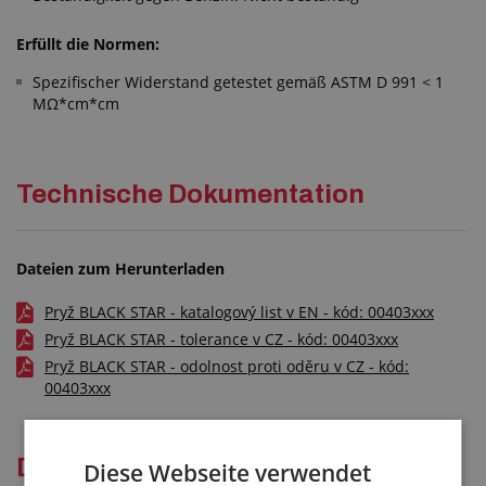
Erfüllt die Normen:
Spezifischer Widerstand getestet gemäß ASTM D 991 < 1
MΩ*cm*cm
Technische Dokumentation
Dateien zum Herunterladen
Pryž BLACK STAR - katalogový list v EN - kód: 00403xxx
Pryž BLACK STAR - tolerance v CZ - kód: 00403xxx
Pryž BLACK STAR - odolnost proti oděru v CZ - kód:
00403xxx
Dienstleistungen
Diese Webseite verwendet