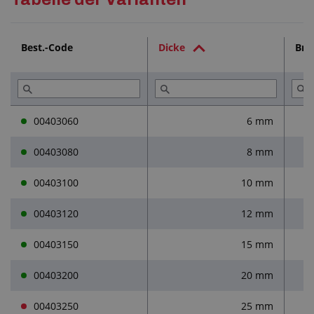
Technische Dokumentation (3)
Best.-Code
Dicke
Bre
Dienstleistungen (5)
Lesen Sie (2)
00403060
6 mm
00403080
8 mm
00403100
10 mm
00403120
12 mm
00403150
15 mm
00403200
20 mm
00403250
25 mm