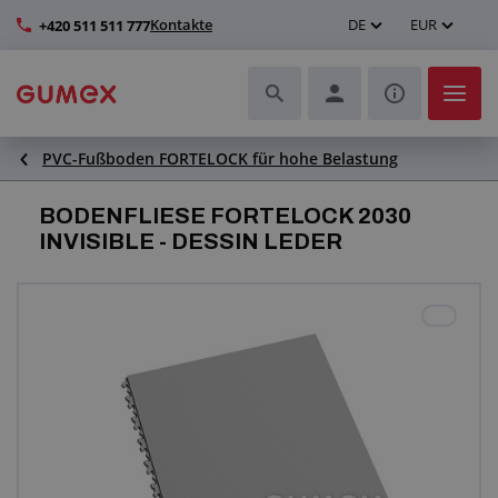
Kontakte
DE
EUR
+420 511 511 777
PVC-Fußboden FORTELOCK für hohe Belastung
Schläuche und deren Komplettierung
BODENFLIESE FORTELOCK 2030
Profile und Herstellung von Dichtungen
INVISIBLE - DESSIN LEDER
Technische Kunststoffe
Transportbänder und Montage
Verbesserung der Arbeitsumgebung
Weitere Gummi- und Kunststoffprodukte