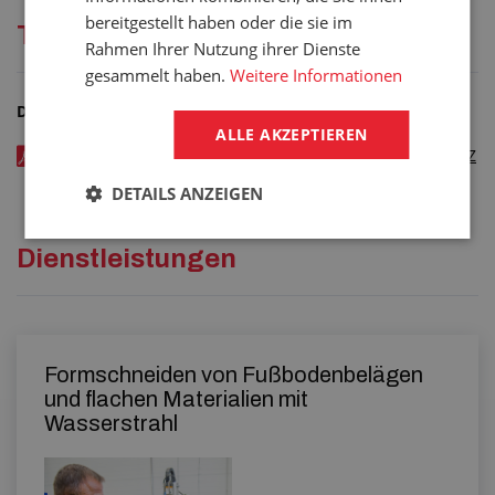
bereitgestellt haben oder die sie im
Technische Dokumentation
Rahmen Ihrer Nutzung ihrer Dienste
gesammelt haben.
Weitere Informationen
Dateien zum Herunterladen
ALLE AKZEPTIEREN
DLAŽDICE FORTELOCK INVISIBLE 2030 - katalogový list v CZ
- kód: 05440xxx
DETAILS ANZEIGEN
Dienstleistungen
Formschneiden von Fußbodenbelägen
und flachen Materialien mit
Wasserstrahl