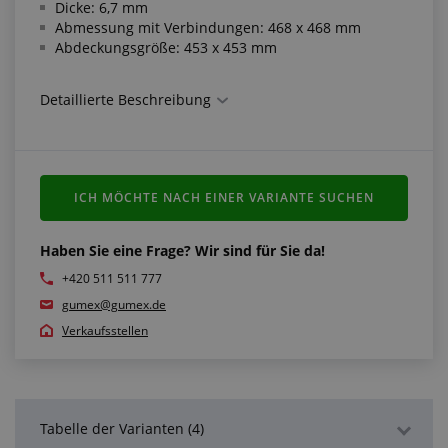
Dicke: 6,7 mm
Abmessung mit Verbindungen: 468 x 468 mm
Abdeckungsgröße: 453 x 453 mm
Vorteile des Fortelock-Systems:
Detaillierte Beschreibung
Schnelle und einfache Verlegung
Das System kann sowohl auf neue als auch alte
Untergründe unterschiedlicher Qualität verlegt
werden
ICH MÖCHTE NACH EINER VARIANTE SUCHEN
Minimale Anforderungen an
Untergrundreparaturen (kann Öl, Risse usw.
überwinden)
Haben Sie eine Frage? Wir sind für Sie da!
Der Füßbodenbelag ist demontierbar, verlegbar und
+420 511 511 777
einfach zu reparieren
gumex@gumex.de
Verkaufsstellen
Vorteile für Ihren Betrieb:
sehr widerstandsfähiger Schließsystem
Staubfreie und rutschfeste Oberfläche
Lange Lebensdauer und Stabilität
Wirkung als Schall-, Wärme- und
Tabelle der Varianten (4)
Vibrationsdämmung