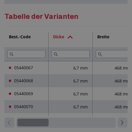
Fußboden, der atmet - Air-Flow-System gegen
Feuchtigkeit
Detaillierte Beschreibung
Tabelle der Varianten
Beständigkeit gegen mechanische Beschädigung
Öl- und Chemikalienbeständig
Farben- und Designauswahl möglich
Technische Dokumentation (1)
Best.-Code
Dicke
Breite
Dienstleistungen (2)
Lesen Sie (1)
05440067
6,7 mm
468 mm
05440068
6,7 mm
468 mm
05440069
6,7 mm
468 mm
05440070
6,7 mm
468 mm