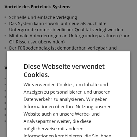
Vorteile des Fortelock-Systems:
Schnelle und einfache Verlegung
Das System kann sowohl auf neue als auch alte
Untergründe unterschiedlicher Qualität verlegt werden
Minimale Anforderungen an Untergrundreparaturen (kann
Öl, Risse usw. überwinden)
Der Füßbodenbelag ist demontierbar, verlegbar und
einfach zu reparieren
Diese Webseite verwendet
Vorteile für Ihren Betrieb:
Cookies.
sehr widerstandsfähiger Schließsystem
Wir verwenden Cookies, um Inhalte und
Staubfreie und rutschfeste Oberfläche
Lange Lebensdauer und Stabilität
Anzeigen zu personalisieren und unseren
Wirkung als Schall-, Wärme- und Vibrationsdämmung
Datenverkehr zu analysieren. Wir geben
Fußboden, der atmet - Air-Flow-System gegen Feuchtigkeit
Informationen über Ihre Nutzung unserer
Beständigkeit gegen mechanische Beschädigung
Website auch an unsere Werbe- und
Öl- und Chemikalienbeständig
Analysepartner weiter, die diese
Farben- und Designauswahl möglich
möglicherweise mit anderen
Informationen kombinieren, die Sie ihnen