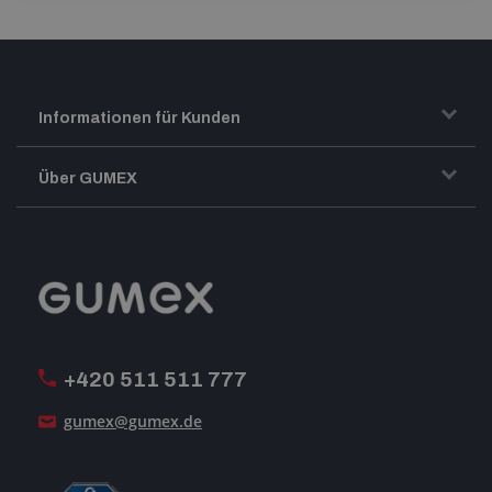
Informationen für Kunden
Transport und Warenversand
Über GUMEX
Geschäftsbedingungen
Impressum
Reklamation
GUMEX stellt sich vor
MwSt-Rechnungsstellung
ISO-Zertifizierung
+420 511 511 777
Unsere Dienstleistungen
gumex@gumex.de