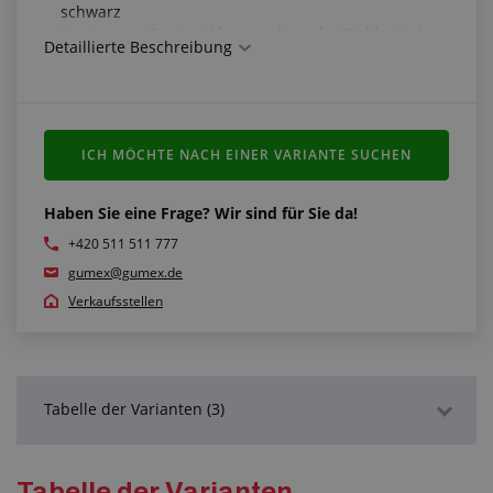
schwarz
Armierung: Synthetikfasern, doppelte Stahlspirale
Detaillierte Beschreibung
Schlauchmantel: NR - SBR, gewellt, elektrostatisch
leitend, beständig gegen Abrieb und
Witterungseinflüsse, schwarz
Arbeitstemperatur: -30 °C/+60 °C
ICH MÖCHTE NACH EINER VARIANTE SUCHEN
Haben Sie eine Frage? Wir sind für Sie da!
+420 511 511 777
gumex@gumex.de
Verkaufsstellen
Tabelle der Varianten (3)
Detaillierte Beschreibung
Tabelle der Varianten