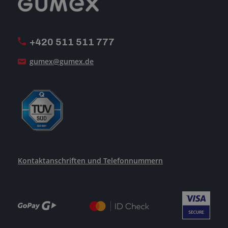
MwSt-Rechnungsstellung
ISO-Zertifizierung
+420 511 511 777
Unsere Dienstleistungen
gumex@gumex.de
Kontaktanschriften und Telefonnummern