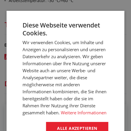
Arbeitstemperatur: -30 °C/+60 °C
Diese Webseite verwendet
Technische Dokumentation
Cookies.
Wir verwenden Cookies, um Inhalte und
Dateien zum Herunterladen
Anzeigen zu personalisieren und unseren
Datenverkehr zu analysieren. Wir geben
CLC - Tlakosací hadice pro sypké látky - katalogový list v
EN (pdf) - kód: 00070xxx
Informationen über Ihre Nutzung unserer
Website auch an unsere Werbe- und
Analysepartner weiter, die diese
Dienstleistungen
möglicherweise mit anderen
Informationen kombinieren, die Sie ihnen
bereitgestellt haben oder die sie im
Rahmen Ihrer Nutzung ihrer Dienste
gesammelt haben.
Weitere Informationen
Konfektionierung von Schläuchen für
Schüttgut
ALLE AKZEPTIEREN