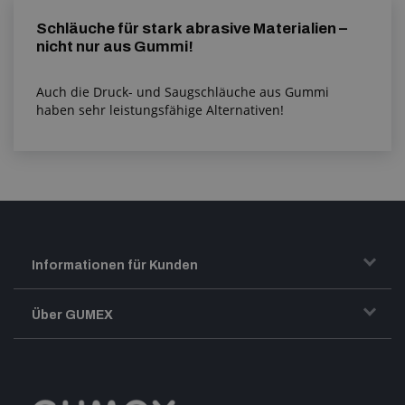
Schläuche für stark abrasive Materialien –
nicht nur aus Gummi!
Auch die Druck- und Saugschläuche aus Gummi
haben sehr leistungsfähige Alternativen!
Informationen für Kunden
Transport und Warenversand
Über GUMEX
Geschäftsbedingungen
Impressum
Reklamation
GUMEX stellt sich vor