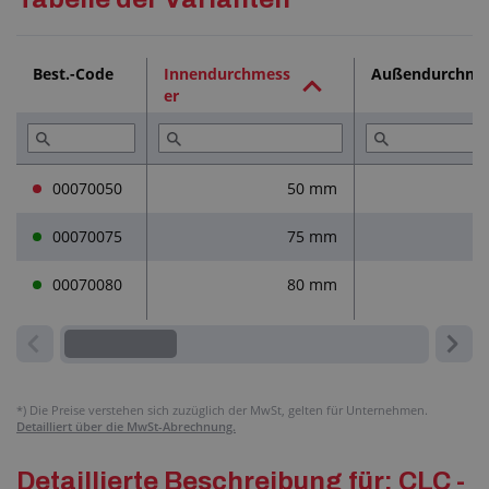
Technische Dokumentation (1)
Best.-Code
Innendurchmess
Außendurchme
er
Dienstleistungen (2)
Lesen Sie (2)
00070050
50 mm
00070075
75 mm
00070080
80 mm
*)
Die Preise verstehen sich zuzüglich der MwSt, gelten für Unternehmen.
Detailliert über die MwSt-Abrechnung.
Detaillierte Beschreibung für: CLC -