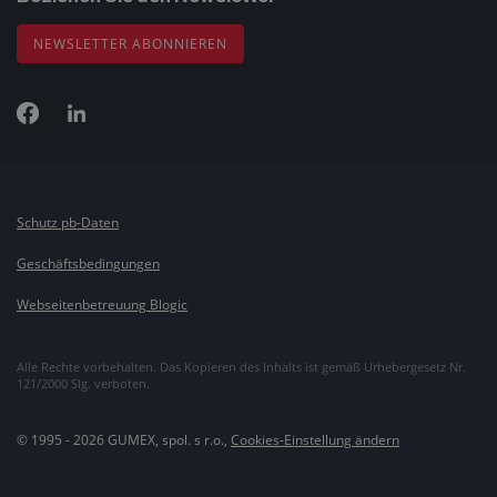
NEWSLETTER ABONNIEREN
Schutz pb-Daten
Geschäftsbedingungen
Webseitenbetreuung Blogic
Alle Rechte vorbehalten. Das Kopieren des Inhalts ist gemäß Urhebergesetz Nr.
121/2000 Slg. verboten.
© 1995 - 2026 GUMEX, spol. s r.o.,
Cookies-Einstellung ändern