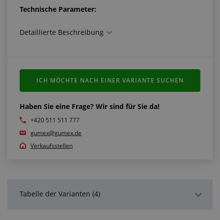
Technische Parameter:
Miteinander kompatibel sind Kugel-Kupplungen mit
Detaillierte Beschreibung
der gleichen DN
Schwere Reihe
Dichtung für Kegel
Arbeitsdruck: 250 bar
Dichtung: NBR
ICH MÖCHTE NACH EINER VARIANTE SUCHEN
Material: Stahl
Arbeitstemperatur: -25 °C/+100 °C
Haben Sie eine Frage? Wir sind für Sie da!
Erfüllt die Normen:
+420 511 511 777
gumex@gumex.de
ISO 7241-1 A
Verkaufsstellen
Tabelle der Varianten (4)