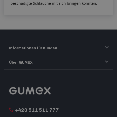
beschädigte Schläuche mit sich bringen könnten.
Informationen für Kunden
Transport und Warenversand
Über GUMEX
Geschäftsbedingungen
Impressum
Reklamation
GUMEX stellt sich vor
MwSt-Rechnungsstellung
ISO-Zertifizierung
+420 511 511 777
Unsere Dienstleistungen