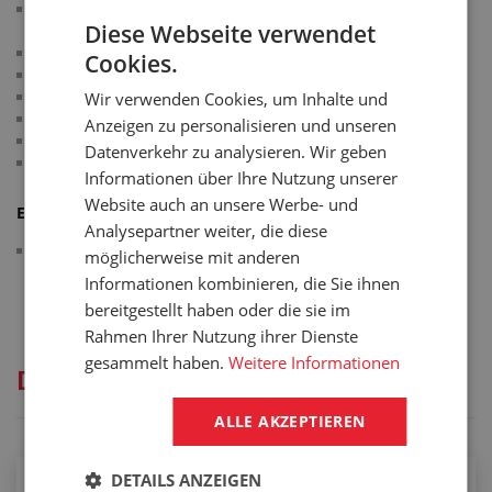
Miteinander kompatibel sind Kugel-Kupplungen mit der
Diese Webseite verwendet
gleichen DN
Schwere Reihe
Cookies.
Dichtung für Kegel
Arbeitsdruck: 250 bar
Wir verwenden Cookies, um Inhalte und
Dichtung: NBR
Anzeigen zu personalisieren und unseren
Material: Stahl
Datenverkehr zu analysieren. Wir geben
Arbeitstemperatur: -25 °C/+100 °C
Informationen über Ihre Nutzung unserer
Website auch an unsere Werbe- und
Erfüllt die Normen:
Analysepartner weiter, die diese
ISO 7241-1 A
möglicherweise mit anderen
Informationen kombinieren, die Sie ihnen
bereitgestellt haben oder die sie im
Rahmen Ihrer Nutzung ihrer Dienste
gesammelt haben.
Weitere Informationen
Dienstleistungen
ALLE AKZEPTIEREN
DETAILS ANZEIGEN