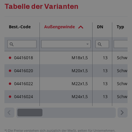
Detaillierte Beschreibung
Tabelle der Varianten
Dienstleistungen (1)
Best.-Code
Außengewinde
DN
Typ
Lesen Sie (2)
04416018
M18x1,5
13
Schwer
04416020
M20x1,5
13
Schwer
04416022
M22x1,5
13
Schwer
04416024
M24x1,5
13
Schwer
*)
Die Preise verstehen sich zuzüglich der MwSt, gelten für Unternehmen.