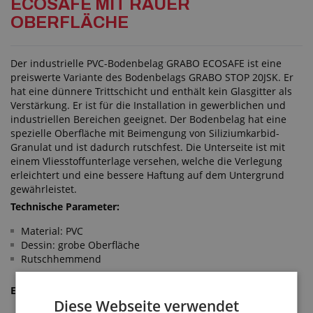
ECOSAFE MIT RAUER
OBERFLÄCHE
Der industrielle PVC-Bodenbelag GRABO ECOSAFE ist eine
preiswerte Variante des Bodenbelags GRABO STOP 20JSK. Er
hat eine dünnere Trittschicht und enthält kein Glasgitter als
Verstärkung. Er ist für die Installation in gewerblichen und
industriellen Bereichen geeignet. Der Bodenbelag hat eine
spezielle Oberfläche mit Beimengung von Siliziumkarbid-
Granulat und ist dadurch rutschfest. Die Unterseite ist mit
einem Vliesstoffunterlage versehen, welche die Verlegung
erleichtert und eine bessere Haftung auf dem Untergrund
gewährleistet.
Technische Parameter:
Material: PVC
Dessin: grobe Oberfläche
Rutschhemmend
Erfüllt die Normen:
Diese Webseite verwendet