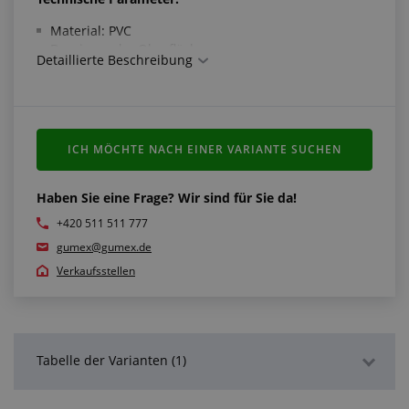
Material: PVC
Dessin: grobe Oberfläche
Detaillierte Beschreibung
Rutschhemmend
Erfüllt die Normen:
Schwerentflammbarkeit gemäß EN 13501-1: Klasse
ICH MÖCHTE NACH EINER VARIANTE SUCHEN
Bfl-s1
Schwerentflammbarkeit gemäß DIN 4102: Klasse B1
Schwerentflammbarkeit gemäß ASTM E 648/662:
Haben Sie eine Frage? Wir sind für Sie da!
Klasse 1
+420 511 511 777
Schwerentflammbarkeit gemäß Gost 30402-94:
gumex@gumex.de
Klasse G1
Verkaufsstellen
Tabelle der Varianten (1)