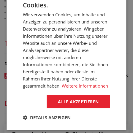
Schwerentflammbarkeit gemäß EN 13501-1: Klasse Bfl-s1
Cookies.
Schwerentflammbarkeit gemäß DIN 4102: Klasse B1
Schwerentflammbarkeit gemäß ASTM E 648/662: Klasse 1
Wir verwenden Cookies, um Inhalte und
Schwerentflammbarkeit gemäß Gost 30402-94: Klasse G1
Anzeigen zu personalisieren und unseren
Datenverkehr zu analysieren. Wir geben
Informationen über Ihre Nutzung unserer
Technische Dokumentation
Website auch an unsere Werbe- und
Analysepartner weiter, die diese
möglicherweise mit anderen
Dateien zum Herunterladen
Informationen kombinieren, die Sie ihnen
bereitgestellt haben oder die sie im
PRŮMYSLOVÁ PODLAHOVINA GRABO ECOSAFE - katalogový
Rahmen Ihrer Nutzung ihrer Dienste
list v EN - kód: 10619xxx
gesammelt haben.
Weitere Informationen
ALLE AKZEPTIEREN
Dienstleistungen
DETAILS ANZEIGEN