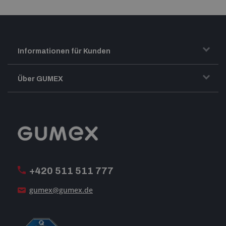
Informationen für Kunden
Transport und Warenversand
Über GUMEX
Geschäftsbedingungen
Impressum
Reklamation
GUMEX stellt sich vor
MwSt-Rechnungsstellung
ISO-Zertifizierung
+420 511 511 777
Unsere Dienstleistungen
gumex@gumex.de