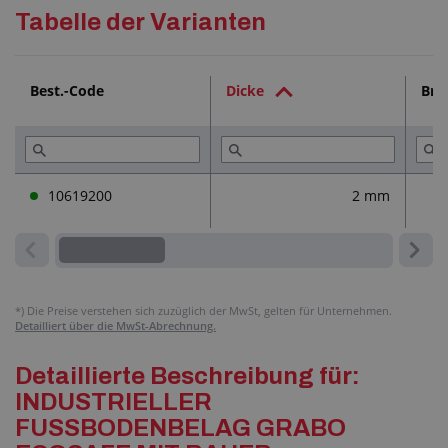
Detaillierte Beschreibung
Tabelle der Varianten
Technische Dokumentation (1)
Best.-Code
Dicke
Bre
Dienstleistungen (3)
10619200
2 mm
*)
Die Preise verstehen sich zuzüglich der MwSt, gelten für Unternehmen.
Detailliert über die MwSt-Abrechnung.
Detaillierte Beschreibung für:
INDUSTRIELLER
FUSSBODENBELAG GRABO