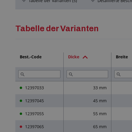
Tabelle der Varianten (5)
Detaillierte Besc
Tabelle der Varianten
Best.-Code
Dicke
Breite
12397033
33 mm
12397045
45 mm
12397055
55 mm
12397065
65 mm