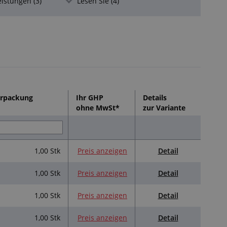
eistungen (3)
Lesen Sie (4)
hautähnlicher“ Beschaffenheit haben, handelt es sich
Platten, die von den Außenseiten des ursprünglichen
rächtigt nicht die Funktionalität des technischen
rpackung
Ihr GHP
Details
ohne MwSt*
zur Variante
Detail
1,00 Stk
Preis anzeigen
Detail
1,00 Stk
Preis anzeigen
Detail
1,00 Stk
Preis anzeigen
Detail
1,00 Stk
Preis anzeigen