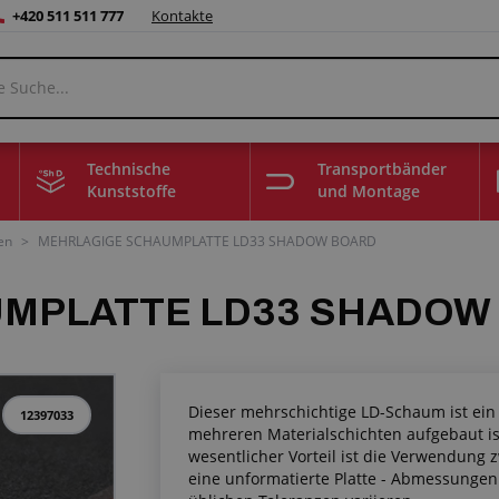
+420 511 511 777
Kontakte
Technische
Transportbänder
Kunststoffe
und Montage
en
>
MEHRLAGIGE SCHAUMPLATTE LD33 SHADOW BOARD
MPLATTE LD33 SHADOW
Dieser mehrschichtige LD-Schaum ist ein 
12397033
mehreren Materialschichten aufgebaut ist
wesentlicher Vorteil ist die Verwendung 
eine unformatierte Platte - Abmessungen