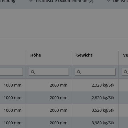
hreibung
Technische Dokumentation (2)
Dienstl
Wenn die Platten eine Oberfläche mit „
um keine Standardplatten, sondern um 
Blocks abgespalten wurde.
Diese Oberflächenbeschaffenheit beeint
Schaumstoffs.
Höhe
Gewicht
Ve
1000 mm
2000 mm
2,320 kg/Stk
1000 mm
2000 mm
2,820 kg/Stk
1000 mm
2000 mm
3,520 kg/Stk
1000 mm
2000 mm
3,980 kg/Stk