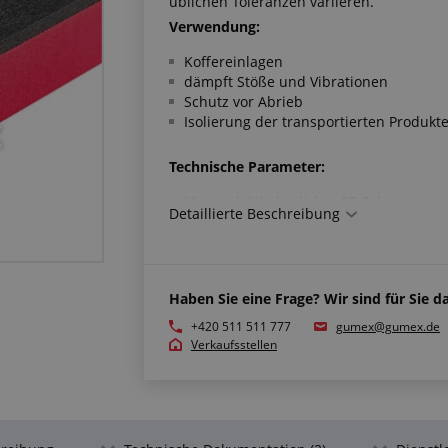
üblichen Toleranzen variieren.
Verwendung:
Koffereinlagen
dämpft Stöße und Vibrationen
Schutz vor Abrieb
Isolierung der transportierten Produkt
Technische Parameter:
Material: Niederdichte-PE-Schaum
Detaillierte Beschreibung
geschweißt
Abmessung der Platte: 2000 x 1000 m
Dessin: Glatt
3
Dichte: 33 kg/m
Haben Sie eine Frage? Wir sind für Sie da
Arbeitstemperatur: -5 °C/+95 °C
Farbe: schwarz-rot
+420 511 511 777
gumex@gumex.de
Verkaufsstellen
Erfüllt die Normen:
Entflammbarkeit gemäß FMVSS-302: <
Weitere Informationen: