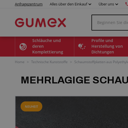
Anfragezentrum
Alles über den Einkauf
Über uns
Schläuche und
Profile und
deren
Herstellung von
Komplettierung
Dichtungen
Home
>
Technische Kunststoffe
>
Schaumstoffplatten aus Polyethyl
MEHRLAGIGE SCHAU
NEUHEIT