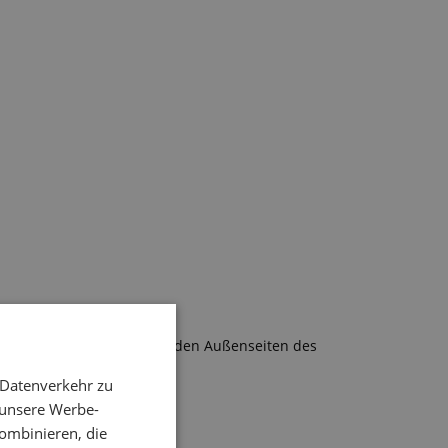
ondern um Platten, die von den Außenseiten des
 Datenverkehr zu
 unsere Werbe-
ombinieren, die