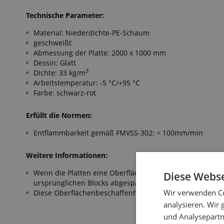
Technische Parameter:
Material: Niederdichte-PE-Schaum
geschweißt
Abmessung der Platte: 2000 x 1000 mm
Dessin: Glatt
3
Dichte: 33 kg/m
Arbeitstemperatur: -5 °C/+95 °C
Farbe: schwarz-rot
Erfüllt die Normen:
Entflammbarkeit gemäß FMVSS-302: < 100mm/min
Weitere Informationen:
Wenn die Platten eine Oberfläche mit „hautähnlicher“ B
Diese Webse
ursprünglichen Blocks abgespalten wurde.
Wir verwenden Co
Diese Oberflächenbeschaffenheit beeinträchtigt nicht di
analysieren. Wir
und Analysepartn