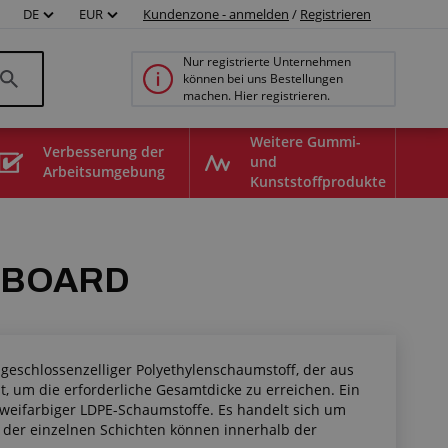
DE
EUR
Kundenzone - anmelden
/
Registrieren
Nur registrierte Unternehmen
können bei uns Bestellungen
machen. Hier registrieren.
Weitere Gummi-
Verbesserung der
und
Arbeitsumgebung
Kunststoffprodukte
 BOARD
geschlossenzelliger Polyethylenschaumstoff, der aus
, um die erforderliche Gesamtdicke zu erreichen. Ein
zweifarbiger LDPE-Schaumstoffe. Es handelt sich um
 der einzelnen Schichten können innerhalb der