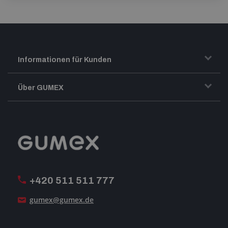
Informationen für Kunden
Transport und Warenversand
Über GUMEX
Geschäftsbedingungen
Impressum
Reklamation
GUMEX stellt sich vor
MwSt-Rechnungsstellung
ISO-Zertifizierung
+420 511 511 777
Unsere Dienstleistungen
gumex@gumex.de