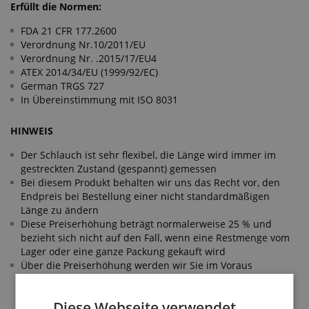
Erfüllt die Normen:
FDA 21 CFR 177.2600
Verordnung Nr.10/2011/EU
Verordnung Nr. .2015/17/EU4
ATEX 2014/34/EU (1999/92/EC)
German TRGS 727
In Übereinstimmung mit ISO 8031
HINWEIS
Der Schlauch ist sehr flexibel, die Länge wird immer im
gestreckten Zustand (gespannt) gemessen
Bei diesem Produkt behalten wir uns das Recht vor, den
Endpreis bei Bestellung einer nicht standardmäßigen
Länge zu ändern
Diese Preiserhöhung beträgt normalerweise 25 % und
bezieht sich nicht auf den Fall, wenn eine Restmenge vom
Lager oder eine ganze Packung gekauft wird
Über die Preiserhöhung werden wir Sie im Voraus
informieren, in diesem Fall haben Sie die Möglichkeit, vom
Kaufvertrag zurückzutreten
Diese Webseite verwendet