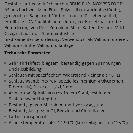
Flexibler Lufttechnik-Schlauch AIRDUC PUR-INOX 355 FOOD-
AS aus hochwertigem Ether-Polyurethan, abriebbeständig,
geeignet als Saug- und Förderschlauch für Lebensmittel,
erfüllt die FDA-Qualitätsanforderungen. Einsetzbar für die
Beförderung von Reis, Zerealien, Mehl, Kaffee, Tee und Milch.
Geeignet auchfür Pharmaindustrie
medikamentenbeförderung. Verwendbar als Vakuumförderer,
Vakuumschütte, Vakuumfüllanlage.
Technische Parameter:
Sehr abriebfest, biegsam, beständig gegen Spannungen
und Rissbildung
9
Schlauch mit spezifischem Widerstand kleiner als 10
Ω
Schlauchwand: Pre-PUR (spezielles Premium-Polyurethan,
Etherbasis), Dicke ca. 1,4-1,5 mm
Armierung: Spirale aus rostfreiem Stahl, fest in der
Schlauchwand integriert
Beständig gegen Mikroben und Hydrolyse, gute
Beständigkeit gegen Öl, Benzin und Chemikalien
Farbe: transparent
Arbeitstemperatur: -40 °C/+90 °C (kurzzeitig bis ca. +125 °C)