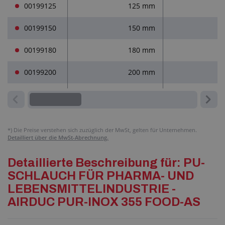
00199125
125 mm
1
00199150
150 mm
1
00199180
180 mm
1
00199200
200 mm
2
*)
Die Preise verstehen sich zuzüglich der MwSt, gelten für Unternehmen.
Detailliert über die MwSt-Abrechnung.
Detaillierte Beschreibung für: PU-
SCHLAUCH FÜR PHARMA- UND
LEBENSMITTELINDUSTRIE -
AIRDUC PUR-INOX 355 FOOD-AS