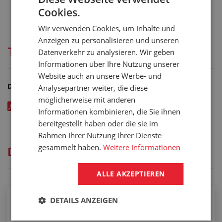
Cookies.
Wir verwenden Cookies, um Inhalte und
Anzeigen zu personalisieren und unseren
Technische Dokumentation
Datenverkehr zu analysieren. Wir geben
Informationen über Ihre Nutzung unserer
Website auch an unsere Werbe- und
Dateien zum Herunterladen
Analysepartner weiter, die diese
möglicherweise mit anderen
Hadice AIRDUC PUR-INOX 355 FOOD-AS - katalogový list v
Informationen kombinieren, die Sie ihnen
CZ - kód: 00199xxx
bereitgestellt haben oder die sie im
Rahmen Ihrer Nutzung ihrer Dienste
gesammelt haben.
Weitere Informationen
Dienstleistungen
ALLE AKZEPTIEREN
DETAILS ANZEIGEN
Konfektionierung von
Lebensmittelschläuchen mit rostfreien