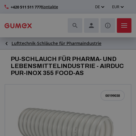
Kontakte
DE
EUR
+420 511 511 777
Lufttechnik-Schläuche für Pharmaindustrie
Schläuche und deren Komplettierung
PU-SCHLAUCH FÜR PHARMA- UND
Profile und Herstellung von Dichtungen
LEBENSMITTELINDUSTRIE - AIRDUC
PUR-INOX 355 FOOD-AS
Technische Kunststoffe
Transportbänder und Montage
00199038
Verbesserung der Arbeitsumgebung
Weitere Gummi- und Kunststoffprodukte