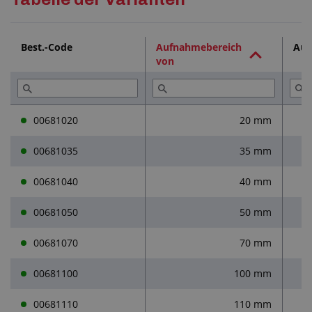
Technische Dokumentation (1)
Best.-Code
Aufnahmebereich
Auf
von
Dienstleistungen (1)
Lesen Sie (2)
00681020
20 mm
00681035
35 mm
00681040
40 mm
00681050
50 mm
00681070
70 mm
00681100
100 mm
00681110
110 mm