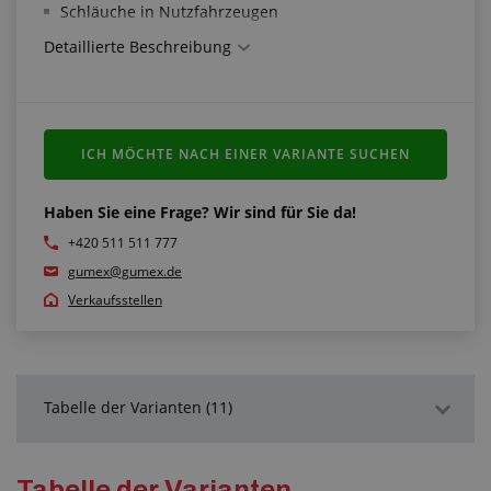
Schläuche in Nutzfahrzeugen
Detaillierte Beschreibung
Technische Parameter:
Bandbreite: 12 mm
Band und Schellenkopf: verzinkter Stahl
Schraube C7 mit Sechskantkopf und Rille: verzinkter
ICH MÖCHTE NACH EINER VARIANTE SUCHEN
Stahl
Haben Sie eine Frage? Wir sind für Sie da!
+420 511 511 777
gumex@gumex.de
Verkaufsstellen
Tabelle der Varianten (11)
Detaillierte Beschreibung
Tabelle der Varianten