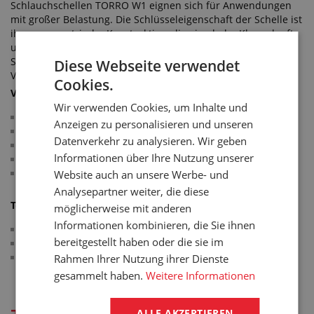
Schlauchschellen TORRO W1 eignen sich für Anwendungen
mit großer Belastung. Die Schlüsseleigenschaft der Schelle ist
ihre asymmetrische Konstruktion, die eine hohe Klemmkraft
und Festigkeit garantiert. Die Schelle sitzt perfekt auf dem
Schlauch und gewährleistet eine optimale Dichtigkeit der
Diese Webseite verwendet
Verbindung.
Cookies.
Verwendung:
Wir verwenden Cookies, um Inhalte und
Belüftungssysteme
Anzeigen zu personalisieren und unseren
Ölleitungen
Datenverkehr zu analysieren. Wir geben
Verbindungsleitungen im Bereich Maschinenbau
Informationen über Ihre Nutzung unserer
Leitungen im Bereich Haushaltsgeräte
Schläuche in Nutzfahrzeugen
Website auch an unsere Werbe- und
Analysepartner weiter, die diese
Technische Parameter:
möglicherweise mit anderen
Informationen kombinieren, die Sie ihnen
Bandbreite: 12 mm
bereitgestellt haben oder die sie im
Band und Schellenkopf: verzinkter Stahl
Schraube C7 mit Sechskantkopf und Rille: verzinkter Stahl
Rahmen Ihrer Nutzung ihrer Dienste
gesammelt haben.
Weitere Informationen
ALLE AKZEPTIEREN