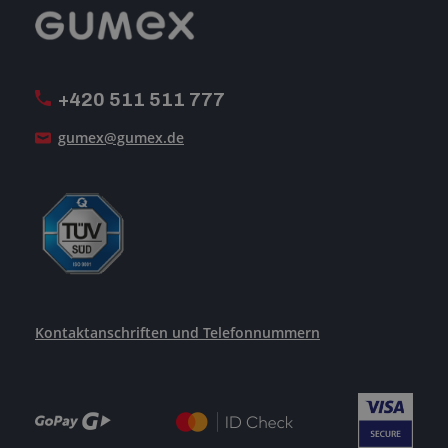
Reklamation
GUMEX stellt sich vor
MwSt-Rechnungsstellung
ISO-Zertifizierung
+420 511 511 777
Unsere Dienstleistungen
gumex@gumex.de
Kontaktanschriften und Telefonnummern