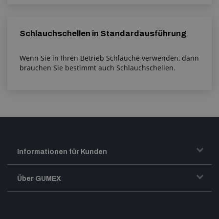
Schlauchschellen in Standardausführung
Wenn Sie in Ihren Betrieb Schläuche verwenden, dann
brauchen Sie bestimmt auch Schlauchschellen.
Informationen für Kunden
Transport und Warenversand
Über GUMEX
Geschäftsbedingungen
Impressum