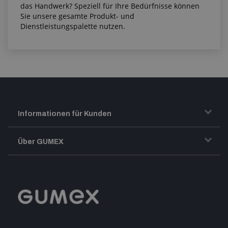
das Handwerk? Speziell für Ihre Bedürfnisse können
Sie unsere gesamte Produkt- und
Dienstleistungspalette nutzen.
Informationen für Kunden
Transport und Warenversand
Über GUMEX
Geschäftsbedingungen
Impressum
Reklamation
GUMEX stellt sich vor
MwSt-Rechnungsstellung
ISO-Zertifizierung