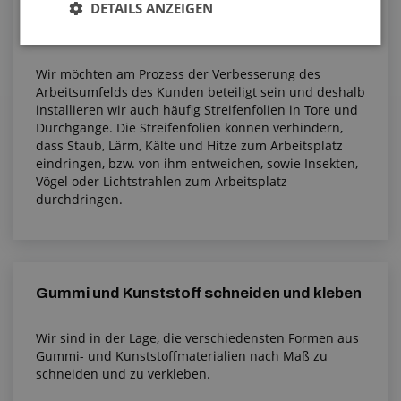
DETAILS ANZEIGEN
Streifenfolien für Tore und Durchgänge und
ihre Verwendung
Wir möchten am Prozess der Verbesserung des
Arbeitsumfelds des Kunden beteiligt sein und deshalb
installieren wir auch häufig Streifenfolien in Tore und
Durchgänge. Die Streifenfolien können verhindern,
dass Staub, Lärm, Kälte und Hitze zum Arbeitsplatz
eindringen, bzw. von ihm entweichen, sowie Insekten,
Vögel oder Lichtstrahlen zum Arbeitsplatz
durchdringen.
Gummi und Kunststoff schneiden und kleben
Wir sind in der Lage, die verschiedensten Formen aus
Gummi- und Kunststoffmaterialien nach Maß zu
schneiden und zu verkleben.