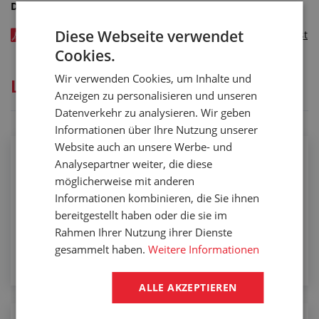
Dateien zum Herunterladen
Diese Webseite verwendet
Šestihranná matice k portům pro PVC fólie - katalogový list
v CZ - kód: 02430xxx
Cookies.
Wir verwenden Cookies, um Inhalte und
Lesen Sie
Anzeigen zu personalisieren und unseren
Datenverkehr zu analysieren. Wir geben
Informationen über Ihre Nutzung unserer
Website auch an unsere Werbe- und
Berechnung des Bedarfs der Folie für
Analysepartner weiter, die diese
Streifenvorhänge für Tore und Durchgänge
möglicherweise mit anderen
Informationen kombinieren, die Sie ihnen
Um den Folienbedarf berechnen zu können, haben wir
bereitgestellt haben oder die sie im
für Sie eine einfache Skizze vorbereitet. Mit Hilfe der
Rahmen Ihrer Nutzung ihrer Dienste
unten aufgeführten Formeln können Sie eigene
gesammelt haben.
Weitere Informationen
Verbrauchskalkulation erstellen.
ALLE AKZEPTIEREN