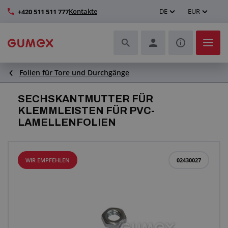
Kontakte
DE
EUR
+420 511 511 777
Folien für Tore und Durchgänge
Schläuche und deren Komplettierung
SECHSKANTMUTTER FÜR
Profile und Herstellung von Dichtungen
KLEMMLEISTEN FÜR PVC-
LAMELLENFOLIEN
Technische Kunststoffe
Transportbänder und Montage
WIR EMPFEHLEN
02430027
Verbesserung der Arbeitsumgebung
Weitere Gummi- und Kunststoffprodukte