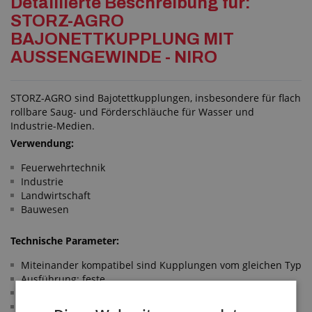
Detaillierte Beschreibung für:
STORZ-AGRO
BAJONETTKUPPLUNG MIT
AUSSENGEWINDE - NIRO
STORZ-AGRO sind Bajotettkupplungen, insbesondere für flach
rollbare Saug- und Förderschläuche für Wasser und
Industrie-Medien.
Verwendung:
Feuerwehrtechnik
Industrie
Landwirtschaft
Bauwesen
Technische Parameter:
Miteinander kompatibel sind Kupplungen vom gleichen Typ
Ausführung: feste
Material: rostfreier Stahl 1.4581
Dichtung: Viton