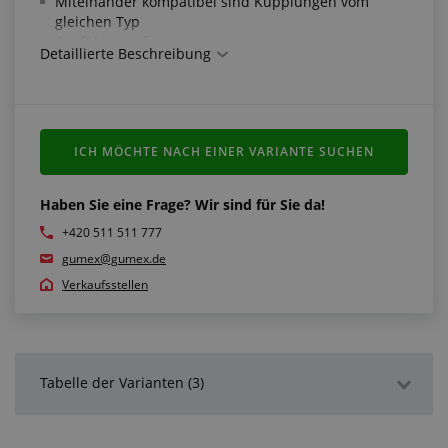
Miteinander kompatibel sind Kupplungen vom
gleichen Typ
Ausführung: feste
Detaillierte Beschreibung
Material: rostfreier Stahl 1.4581
Dichtung: Viton
Arbeitstemperatur: -15 °C/+200 °C
ICH MÖCHTE NACH EINER VARIANTE SUCHEN
Haben Sie eine Frage? Wir sind für Sie da!
+420 511 511 777
gumex@gumex.de
Verkaufsstellen
Tabelle der Varianten (3)
Detaillierte Beschreibung