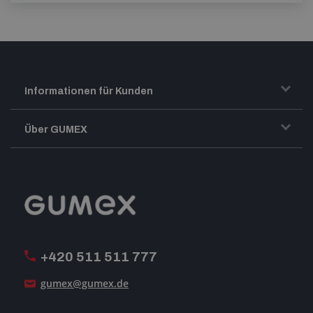
Informationen für Kunden
Transport und Warenversand
Über GUMEX
Geschäftsbedingungen
Impressum
Reklamation
GUMEX stellt sich vor
MwSt-Rechnungsstellung
ISO-Zertifizierung
+420 511 511 777
Unsere Dienstleistungen
gumex@gumex.de