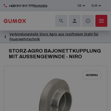
Kontakte
DE
EUR
+420 511 511 777
Verbindungsteile Storz Agro aus rostfreiem Stahl für
Schläuche und deren Komplettierung
Feuerwehrtechnik
Profile und Herstellung von Dichtungen
STORZ-AGRO BAJONETTKUPPLUNG
MIT AUSSENGEWINDE - NIRO
Technische Kunststoffe
Transportbänder und Montage
06789052
Verbesserung der Arbeitsumgebung
Weitere Gummi- und Kunststoffprodukte