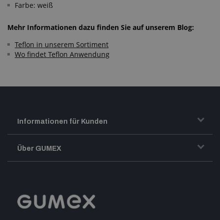
Farbe: weiß
Mehr Informationen dazu finden Sie auf unserem Blog:
Teflon in unserem Sortiment
Wo findet Teflon Anwendung
Informationen für Kunden
Transport und Warenversand
Über GUMEX
Geschäftsbedingungen
Impressum
Reklamation
GUMEX stellt sich vor
MwSt-Rechnungsstellung