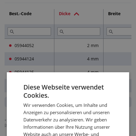
Best.-Code
Dicke
Breite
05944052
2 mm
05944124
4 mm
05944125
4 mm
05944405
5 mm
Diese Webseite verwendet
Cookies.
Wir verwenden Cookies, um Inhalte und
Anzeigen zu personalisieren und unseren
Datenverkehr zu analysieren. Wir geben
*)
Die Preise verstehen sich zuzüglich der MwSt, gelten für Unternehmen.
Detailliert über die MwSt-Abrechnung.
Informationen über Ihre Nutzung unserer
Website auch an unsere Werbe- und