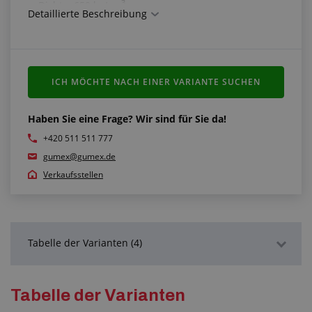
3
Dichte: 650 kg/cm
Detaillierte Beschreibung
Farbe: Weiß
Temperaturbeständigkeit: -240 °C/+280 °C,
kurzzeitig +260 °C
Farbe: weiß
ICH MÖCHTE NACH EINER VARIANTE SUCHEN
Mehr Informationen dazu finden Sie auf unserem
Blog:
Haben Sie eine Frage? Wir sind für Sie da!
Teflon in unserem Sortiment
+420 511 511 777
Wo findet Teflon Anwendung
gumex@gumex.de
Verkaufsstellen
Tabelle der Varianten (4)
Detaillierte Beschreibung
Tabelle der Varianten