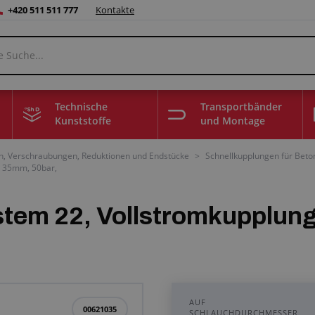
+420 511 511 777
Kontakte
Technische
Transportbänder
Kunststoffe
und Montage
n, Verschraubungen, Reduktionen und Endstücke
>
Schnellkupplungen für Beto
n 35mm, 50bar,
tem 22, Vollstromkupplun
AUF
00621035
SCHLAUCHDURCHMESSER