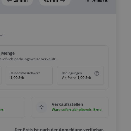
25 mm
42 mm
Alles
(6)
d Menge
hließlich packungsweise verkauft.
Mindestbestellwert
Bedingungen
1,00 Stk
Vielfache
1,00 Stk
Verkaufsstellen
rt
Ware sofort abholbereit: Brno
Der Preis ist nach der Anmeldung verfügbar.