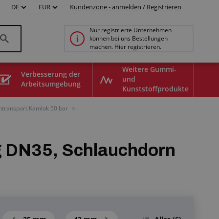
DE
EUR
Kundenzone - anmelden
/
Registrieren
Nur registrierte Unternehmen
können bei uns Bestellungen
machen. Hier registrieren.
Weitere Gummi-
Verbesserung der
und
Arbeitsumgebung
Kunststoffprodukte
ntransport Kamlok 50 bar
>
g DN35, Schlauchdorn