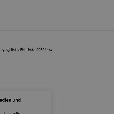
ový list v EN - kód: 00621xxx
Medien und
und schnelle