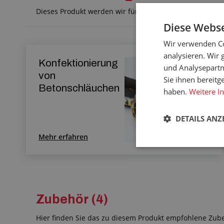
Dieses Produkt werden wir für Sie nach Maß anpassen. K
Diese Webse
Wir verwenden Co
analysieren. Wir
Konfektionierung
und Analysepartn
von
Sie ihnen bereitg
Betonschläuchen
haben.
Weitere I
DETAILS ANZ
Mehr erfahren
Zubehör (4)
Hier finden Sie das zu diesem Produkt empfohlene Zub