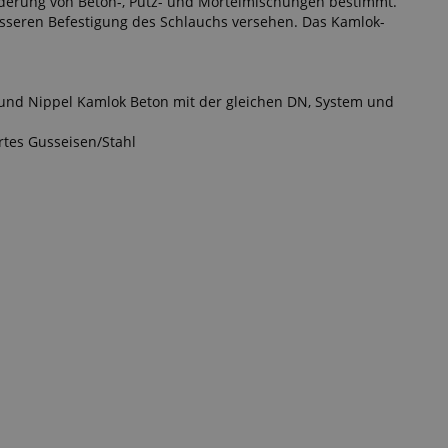
rderung von Beton-, Putz- und Mörtelmischungen bestimmt.
besseren Befestigung des Schlauchs versehen. Das Kamlok-
und Nippel Kamlok Beton mit der gleichen DN, System und
rtes Gusseisen/Stahl