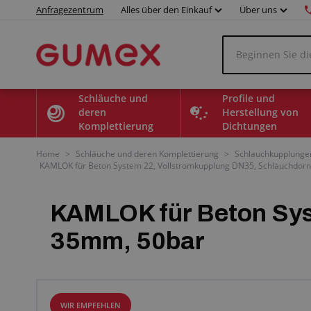
Anfragezentrum
Alles über den Einkauf
Über uns
Schläuche und
Profile und
deren
Herstellung von
Komplettierung
Dichtungen
Home
>
Schläuche und deren Komplettierung
>
Schlauchkupplunge
KAMLOK für Beton System 22, Vollstromkupplung DN35, Schlauchdor
KAMLOK für Beton Sys
35mm, 50bar
WIR EMPFEHLEN