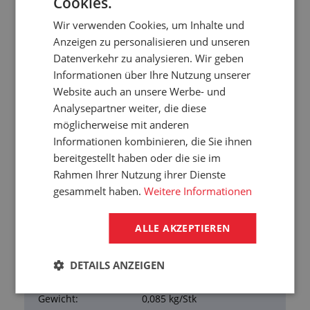
Cookies.
(PTFE)
Arbeitstemperatur: -20 °C/+200 °C
Wir verwenden Cookies, um Inhalte und
Anzeigen zu personalisieren und unseren
Erfüllt die Normen:
Datenverkehr zu analysieren. Wir geben
Informationen über Ihre Nutzung unserer
Gewinde gemäß ISO 228/DIN 13
Website auch an unsere Werbe- und
Analysepartner weiter, die diese
möglicherweise mit anderen
Übersicht der Eigenschaften
Informationen kombinieren, die Sie ihnen
bereitgestellt haben oder die sie im
Außengewinde:
M16x1,5
Rahmen Ihrer Nutzung ihrer Dienste
DN:
6
gesammelt haben.
Weitere Informationen
Typ:
Mit Ventil
Arbeitsdruck:
15 bar
ALLE AKZEPTIEREN
Dichtung:
Viton mit PTFE-Beschichtung
Arbeitstemperatur:
-20/+200 °C
DETAILS ANZEIGEN
Material:
Messing
Gewicht:
0,085 kg/Stk