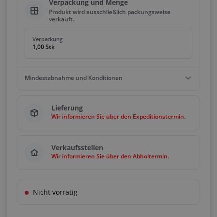
Verpackung und Menge
Produkt wird ausschließlich packungsweise
verkauft.
Verpackung
1,00 Stk
Mindestabnahme und Konditionen
Mindestbestellwert
Lieferung
1,00 Stk
Wir informieren Sie über den Expeditionstermin.
Bedingungen
Vielfache
1,00 Stk
Verkaufsstellen
Wir informieren Sie über den Abholtermin.
Nicht vorrätig