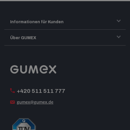
Informationen für Kunden
Transport und Warenversand
Über GUMEX
Geschäftsbedingungen
Impressum
Reklamation
GUMEX stellt sich vor
MwSt-Rechnungsstellung
ISO-Zertifizierung
+420 511 511 777
Unsere Dienstleistungen
gumex@gumex.de