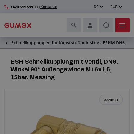
Kontakte
DE
EUR
+420 511 511 777
Schnellkupplungen für Kunststoffindustrie - ESHM DN6
Schläuche und deren Komplettierung
Profile und Herstellung von Dichtungen
ESH Schnellkupplung mit Ventil, DN6,
Winkel 90° Außengewinde M16x1,5,
Technische Kunststoffe
15bar, Messing
Transportbänder und Montage
02010161
Verbesserung der Arbeitsumgebung
Weitere Gummi- und Kunststoffprodukte