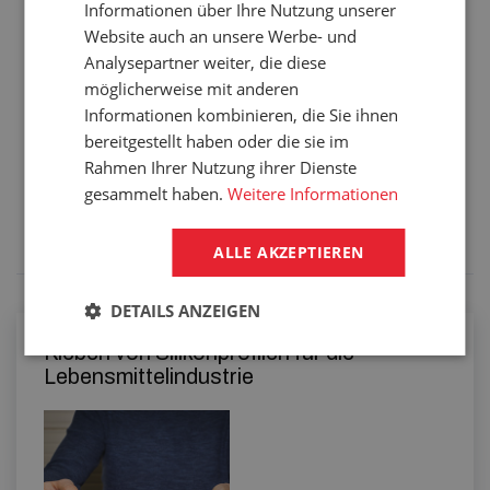
Informationen über Ihre Nutzung unserer
Verpackung:
25,00 m
Website auch an unsere Werbe- und
Analysepartner weiter, die diese
möglicherweise mit anderen
Informationen kombinieren, die Sie ihnen
bereitgestellt haben oder die sie im
Dienstleistungen
Rahmen Ihrer Nutzung ihrer Dienste
gesammelt haben.
Weitere Informationen
Dieses Produkt werden wir für Sie nach Maß anpassen.
Konkrete Spezifikation tragen Sie in die Bemerkung der
Bestellung ein.
ALLE AKZEPTIEREN
DETAILS ANZEIGEN
Kleben von Silikonprofilen für die
Lebensmittelindustrie