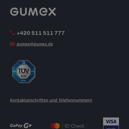
Reklamation
GUMEX stellt sich vor
MwSt-Rechnungsstellung
ISO-Zertifizierung
+420 511 511 777
Unsere Dienstleistungen
gumex@gumex.de
Kontaktanschriften und Telefonnummern