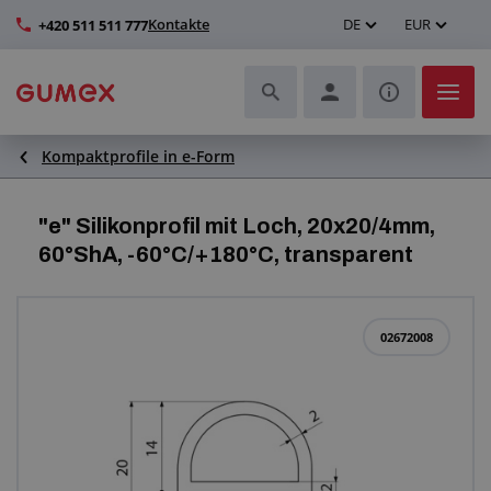
Kontakte
DE
EUR
+420 511 511 777
Kompaktprofile in e-Form
Schläuche und deren Komplettierung
Profile und Herstellung von Dichtungen
"e" Silikonprofil mit Loch, 20x20/4mm,
60°ShA, -60°C/+180°C, transparent
Technische Kunststoffe
Transportbänder und Montage
02672008
Verbesserung der Arbeitsumgebung
Weitere Gummi- und Kunststoffprodukte