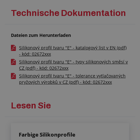
Technische Dokumentation
Dateien zum Herunterladen
Silikonový profil tvaru "E" - katalogový list v EN (pdf)
- kód: 02672xxx
Silikonový profil tvaru "E" - typy silikonových směsí v
CZ (pdf) - kód: 02672xxx
Silikonový profil tvaru "E" - tolerance vytlačovaných
pryžových výrobků v CZ (pdf) - kód: 02672xxx
Lesen Sie
Farbige Silikonprofile