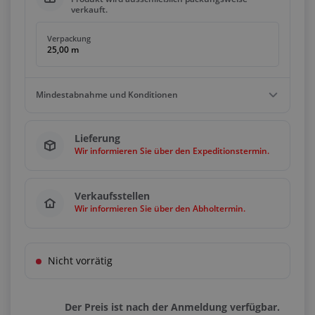
verkauft.
Verpackung
25,00 m
Mindestabnahme und Konditionen
Mindestbestellwert
Lieferung
25,00 m
Wir informieren Sie über den Expeditionstermin.
Bedingungen
Vielfache
25,00 m
Verkaufsstellen
Wir informieren Sie über den Abholtermin.
Nicht vorrätig
Der Preis ist nach der Anmeldung verfügbar.