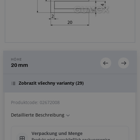
Anfragezentrum
Alles über den Einkauf
Über uns
HÖHE
20 mm
Zobrazit všechny varianty
(29)
Produktcode:
02672008
Detaillierte Beschreibung
Verpackung und Menge
Produkt wird ausschließlich packungsweise