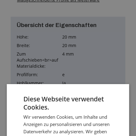
Übersicht der Eigenschaften
Höhe:
20 mm
Breite:
20 mm
Zum
4 mm
Aufschieben<br>auf
Materialdicke:
Profilform:
e
Hohlkammer:
Ja
Material:
Silikon
Diese Webseite verwendet
Härte:
60 Shore-Härte A
Cookies.
Arbeitstemperatur:
-60/+180 °C
Wir verwenden Cookies, um Inhalte und
FDA:
Ja
Anzeigen zu personalisieren und unseren
Farbe:
transparent
Datenverkehr zu analysieren. Wir geben
Gewicht:
0,179 kg/m