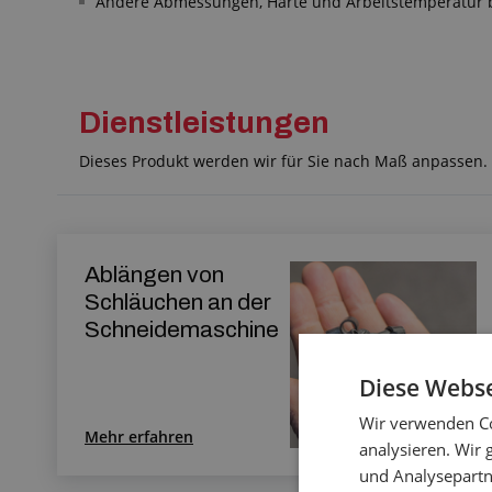
Andere Abmessungen, Härte und Arbeitstemperatur bi
Dienstleistungen
Dieses Produkt werden wir für Sie nach Maß anpassen. K
Ablängen von
Schläuchen an der
Schneidemaschine
Diese Webse
Wir verwenden Co
Mehr erfahren
analysieren. Wir
und Analysepartn