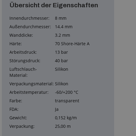
Übersicht der Eigenschaften
Innendurchmesser:
8 mm
Außendurchmesser:
14.4 mm
Wanddicke:
3.2 mm
Härte:
70 Shore-Härte A
Arbeitsdruck:
13 bar
Störungsdruck:
40 bar
Luftschlauch-
Silikon
Material:
Verpackungsmaterial:
Silikon
Arbeitstemperatur:
-60/+200 °C
Farbe:
transparent
FDA:
Ja
Gewicht:
0,152 kg/m
Verpackung:
25,00 m