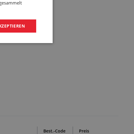
e gesammelt
KZEPTIEREN
Best.-Code
Preis