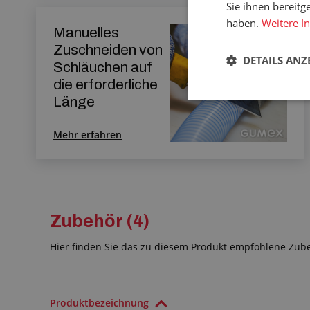
Sie ihnen bereitg
haben.
Weitere I
Manuelles
Zuschneiden von
DETAILS ANZ
Schläuchen auf
die erforderliche
Länge
Mehr erfahren
Zubehör (4)
Hier finden Sie das zu diesem Produkt empfohlene Zub
Produktbezeichnung