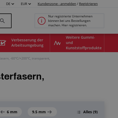
DE
EUR
Kundenzone - anmelden
/
Registrieren
Nur registrierte Unternehmen
können bei uns Bestellungen
machen. Hier registrieren.
Weitere Gummi-
Verbesserung der
und
Arbeitsumgebung
Kunststoffprodukte
fasern, -60°C/+200°C, transparent,
terfasern,
6 mm
9.5 mm
Alles
(9)