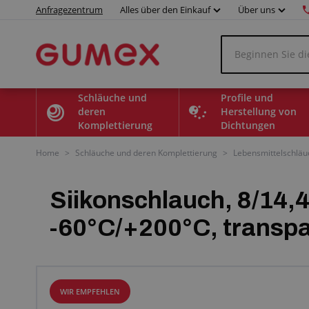
Anfragezentrum
Alles über den Einkauf
Über uns
Schläuche und
Profile und
deren
Herstellung von
Komplettierung
Dichtungen
Home
>
Schläuche und deren Komplettierung
>
Lebensmittelschläu
Siikonschlauch, 8/14,
-60°C/+200°C, transp
WIR EMPFEHLEN