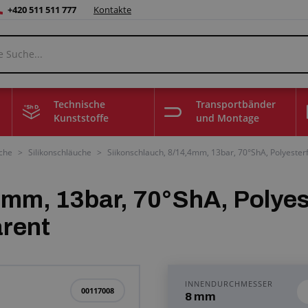
+420 511 511 777
Kontakte
Technische
Transportbänder
Kunststoffe
und Montage
che
>
Silikonschläuche
>
Siikonschlauch, 8/14,4mm, 13bar, 70°ShA, Polyester
4mm, 13bar, 70°ShA, Polyes
arent
INNENDURCHMESSER
00117008
8 mm