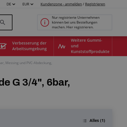
DE
EUR
Kundenzone - anmelden
/
Registrieren
Nur registrierte Unternehmen
können bei uns Bestellungen
machen. Hier registrieren.
Weitere Gummi-
Verbesserung der
und
Arbeitsumgebung
Kunststoffprodukte
6bar, Messing und PVC-Abdeckung,
e G 3/4", 6bar,
Alles
(1)