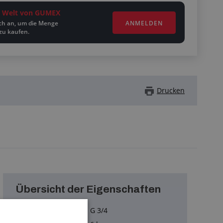
ie Welt von GUMEX
ANMELDEN
ich an, um die Menge
zu kaufen.
Drucken
Übersicht der Eigenschaften
Innengewinde :
G 3/4