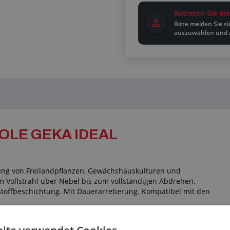
Betreten Sie d
Bitte melden Sie s
auszuwählen und 
OLE GEKA IDEAL
rung von Freilandpflanzen, Gewächshauskulturen und
 Vollstrahl über Nebel bis zum vollständigen Abdrehen.
toffbeschichtung. Mit Dauerarretierung. Kompatibel mit den