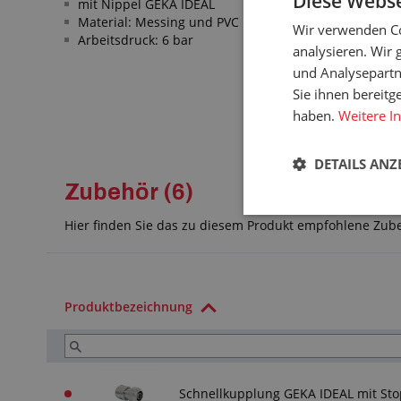
Diese Webse
mit Nippel GEKA IDEAL
Material: Messing und PVC
Wir verwenden Co
Arbeitsdruck: 6 bar
analysieren. Wir
und Analysepartn
Sie ihnen bereitg
haben.
Weitere I
DETAILS ANZ
Zubehör (6)
Hier finden Sie das zu diesem Produkt empfohlene Zub
Produktbezeichnung
Schnellkupplung GEKA IDEAL mit Sto