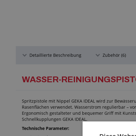
Detaillierte Beschreibung
Zubehör (6)
WASSER-REINIGUNGSPIST
Spritzpistole mit Nippel GEKA IDEAL wird zur Bewässe
Rasenflächen verwendet. Wasserstrom regulierbar – vom
Ergonomisch gestalteter und bequemer Griff mit Kunsts
Schnellkupplungen GEKA IDEAL.
Technische Parameter: