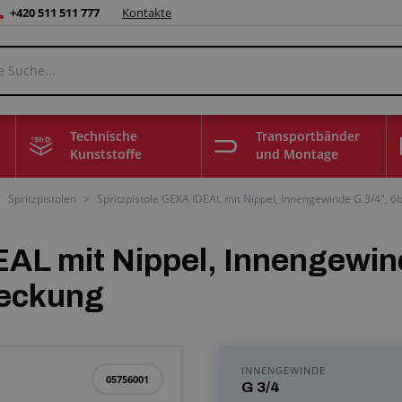
+420 511 511 777
Kontakte
Technische
Transportbänder
Kunststoffe
und Montage
>
Spritzpistolen
>
Spritzpistole GEKA IDEAL mit Nippel, Innengewinde G 3/4", 
AL mit Nippel, Innengewind
eckung
INNENGEWINDE
05756001
G 3/4