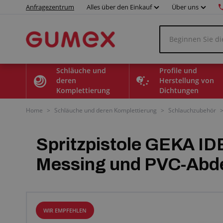
Anfragezentrum
Alles über den Einkauf
Über uns
Schläuche und
Profile und
deren
Herstellung von
Komplettierung
Dichtungen
Home
>
Schläuche und deren Komplettierung
>
Schlauchzubehör
Spritzpistole GEKA IDE
Messing und PVC-Abd
WIR EMPFEHLEN