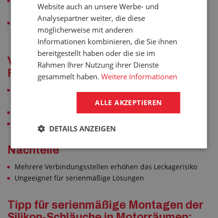
Den Schlauch mit einer rostfreien Schlauchschelle
Website auch an unsere Werbe- und
zusammenziehen
Analysepartner weiter, die diese
Idealerweise verwenden Sie zwei Schlauchschelle an jeder
möglicherweise mit anderen
Seite der Verbindung
Informationen kombinieren, die Sie ihnen
bereitgestellt haben oder die sie im
Vorteile des so hergestellten
Rahmen Ihrer Nutzung ihrer Dienste
Formstücks
gesammelt haben.
Weitere Informationen
Schnelle Anfertigung aus den zur Verfügung stehenden
Teilen
ALLE AKZEPTIEREN
Sehr preiswert
Es ist möglich, ein einziges Stück anzufertigen
DETAILS ANZEIGEN
Nachteile
Mehrere Verbindungsstellen erhöhen das Leckagerisiko
Ungeeignet für serienmäßige Lösungen
Tipp für serienmäßige Montagen der
Silikon-Schläuche in Motorräumen: