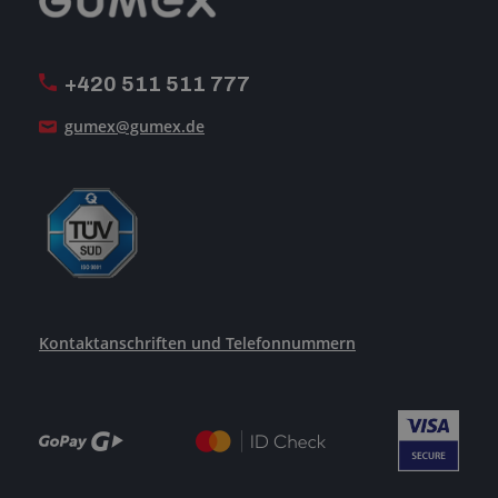
MwSt-Rechnungsstellung
ISO-Zertifizierung
+420 511 511 777
Unsere Dienstleistungen
gumex@gumex.de
Kontaktanschriften und Telefonnummern