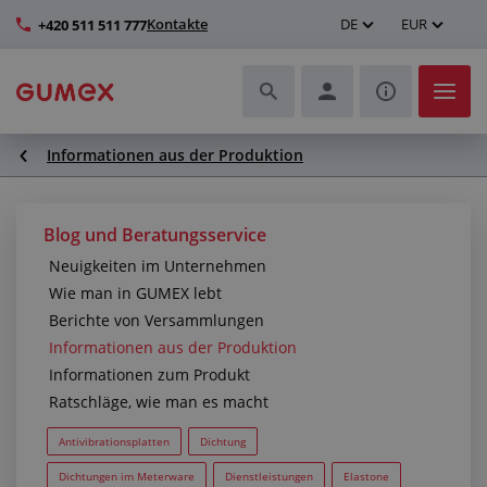
Kontakte
DE
EUR
+420 511 511 777
Informationen aus der Produktion
Schläuche und deren Komplettierung
Profile und Herstellung von Dichtungen
Blog und Beratungsservice
Neuigkeiten im Unternehmen
Technische Kunststoffe
Wie man in GUMEX lebt
Berichte von Versammlungen
Transportbänder und Montage
Informationen aus der Produktion
Informationen zum Produkt
Verbesserung der Arbeitsumgebung
Ratschläge, wie man es macht
Weitere Gummi- und Kunststoffprodukte
Antivibrationsplatten
Dichtung
Dichtungen im Meterware
Dienstleistungen
Elastone