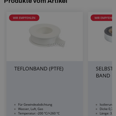
Produkte vom Artikel
WIR EMPFEHLEN
WIR EMPFEHLE
TEFLONBAND (PTFE)
SELBST
BAND E
Für Gewindeabdichtung
Isolierung 
Wasser, Luft, Gas
Dicke 0,7
Temperatur: -200 °C/+260 °C
Länge: 3,5