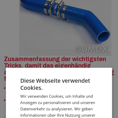
Zusammenfassung der wichtigsten
Tricks, damit das eigenhändig
angefertigte Silikon-Formstück richtig
funktioniert:
Diese Webseite verwendet
Cookies.
Die glatte Oberfläche des Aluminiumrohrs muss entgratet
werden
Wir verwenden Cookies, um Inhalte und
Das Rohr muss in so eine Tiefe eingeschoben werden, die
Anzeigen zu personalisieren und unseren
mindestens dem 1,5-fachen des Innendurchmessers des
Datenverkehr zu analysieren. Wir geben
Schlauchs entspricht
Informationen über Ihre Nutzung unserer