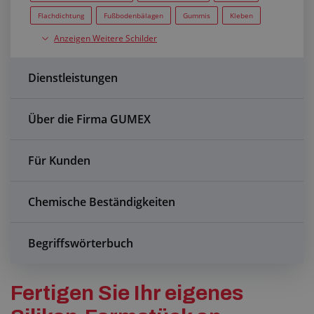
Anfragezentrum
Flachdichtung
Fußbodenbälagen
Gummis
Kleben
Anzeigen Weitere Schilder
koncovky z nerezu
Kupplungen
příruba
Produktion
Alles über den Einkauf
Profile
Schläuche
Silikonen
spony
Dienstleistungen
Über uns
Transportbänder
Über die Firma GUMEX
Für Kunden
Chemische Beständigkeiten
Begriffswörterbuch
Fertigen Sie Ihr eigenes