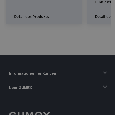
Dielektrisc
Detail des Produkts
Detail des
Informationen für Kunden
Transport und Warenversand
Über GUMEX
Geschäftsbedingungen
Impressum
Reklamation
GUMEX stellt sich vor