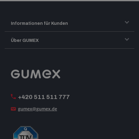
Informationen für Kunden
Transport und Warenversand
Über GUMEX
Geschäftsbedingungen
Impressum
Reklamation
GUMEX stellt sich vor
MwSt-Rechnungsstellung
ISO-Zertifizierung
+420 511 511 777
Unsere Dienstleistungen
gumex@gumex.de