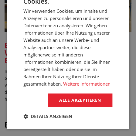
Cookies.
Wir verwenden Cookies, um Inhalte und
Anzeigen zu personalisieren und unseren
Datenverkehr zu analysieren. Wir geben
Informationen über Ihre Nutzung unserer
Website auch an unsere Werbe- und
Etwas Interessantes zum Schluss:
Analysepartner weiter, die diese
Wie entstand der Klebstoff auf
möglicherweise mit anderen
Ethylester-Basis
Informationen kombinieren, die Sie ihnen
bereitgestellt haben oder die sie im
In den 50er Jahren des vorigen Jahrhunderts hat man in der
Rahmen Ihrer Nutzung ihrer Dienste
Gesellschaft KODAK versucht, einen Filmentwickler unter der
gesammelt haben.
Weitere Informationen
Verwendung von Acrylat herzustellen. Im Endergebnis was
der Filmentwickler nichts wert, doch die hergestellte Masse
hatte hervorragende Klebeeigenschaften!
ALLE AKZEPTIEREN
DETAILS ANZEIGEN
Empfohlene Links