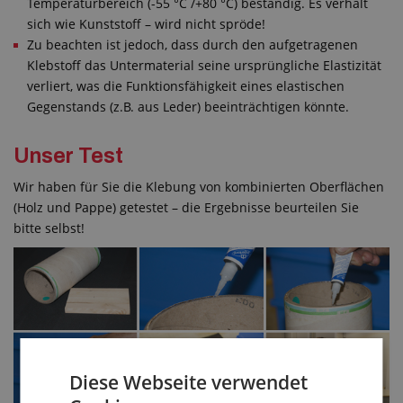
Temperaturbereich (-55 °C /+80 °C) beständig. Es verhält
sich wie Kunststoff – wird nicht spröde!
Zu beachten ist jedoch, dass durch den aufgetragenen
Klebstoff das Untermaterial seine ursprüngliche Elastizität
verliert, was die Funktionsfähigkeit eines elastischen
Gegenstands (z.B. aus Leder) beeinträchtigen könnte.
Unser Test
Wir haben für Sie die Klebung von kombinierten Oberflächen
(Holz und Pappe) getestet – die Ergebnisse beurteilen Sie
bitte selbst!
Diese Webseite verwendet