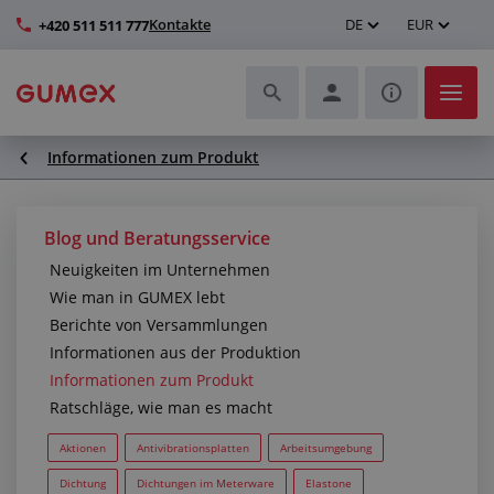
Kontakte
DE
EUR
+420 511 511 777
Informationen zum Produkt
Schläuche und deren Komplettierung
Profile und Herstellung von Dichtungen
Blog und Beratungsservice
Neuigkeiten im Unternehmen
Technische Kunststoffe
Wie man in GUMEX lebt
Berichte von Versammlungen
Transportbänder und Montage
Informationen aus der Produktion
Informationen zum Produkt
Verbesserung der Arbeitsumgebung
Ratschläge, wie man es macht
Weitere Gummi- und Kunststoffprodukte
Aktionen
Antivibrationsplatten
Arbeitsumgebung
Dichtung
Dichtungen im Meterware
Elastone