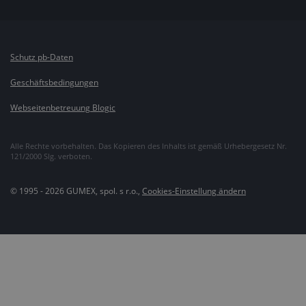
Schutz pb-Daten
Geschäftsbedingungen
Webseitenbetreuung Blogic
Alle Rechte vorbehalten. Das Kopieren des Inhalts ist gemäß Urhebergesetz Nr.
121/2000 Slg. verboten.
© 1995 - 2026 GUMEX, spol. s r.o.,
Cookies-Einstellung ändern