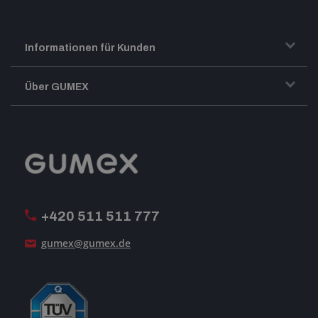
Informationen für Kunden
Transport und Warenversand
Über GUMEX
Geschäftsbedingungen
Impressum
Reklamation
GUMEX stellt sich vor
MwSt-Rechnungsstellung
ISO-Zertifizierung
+420 511 511 777
Unsere Dienstleistungen
gumex@gumex.de