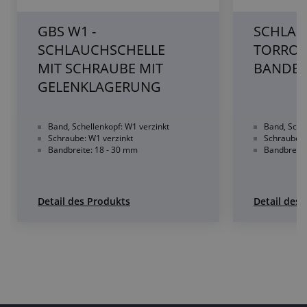
GBS W1 -
SCHLAU
SCHLAUCHSCHELLE
TORRO 
MIT SCHRAUBE MIT
BANDBR
GELENKLAGERUNG
Band, Schellenkopf: W1 verzinkt
Band, Schel
Schraube: W1 verzinkt
Schraube: 
Bandbreite: 18 - 30 mm
Bandbreite
Detail des Produkts
Detail des