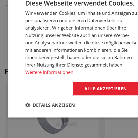
Diese Webseite verwendet Cookies.
Wir verwenden Cookies, um Inhalte und Anzeigen zu
personalisieren und unseren Datenverkehr zu
Brauchen Sie eine Konsultation?
analysieren. Wir geben Informationen über Ihre
Nutzung unserer Website auch an unsere Werbe-
?
Haben Sie eine Frage?
Wir sind
und Analysepartner weiter, die diese möglicherweise
für Sie da!
mit anderen Informationen kombinieren, die Sie
Rufen Sie an:
+420 511 511 777
Schreiben Sie:
gumex@gumex.de
ihnen bereitgestellt haben oder die sie im Rahmen
Ihrer Nutzung ihrer Dienste gesammelt haben.
Produkte vom Artikel
Weitere Informationen
ALLE AKZEPTIEREN
WIR EMPFEHLEN
WIR EMPFEHLE
DETAILS ANZEIGEN