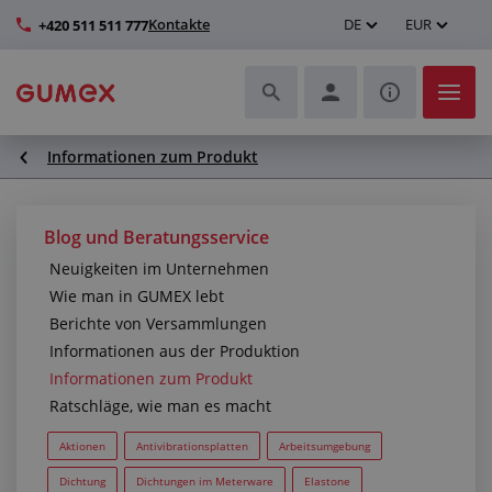
Kontakte
DE
EUR
+420 511 511 777
Informationen zum Produkt
Schläuche und deren Komplettierung
Profile und Herstellung von Dichtungen
Blog und Beratungsservice
Neuigkeiten im Unternehmen
Technische Kunststoffe
Wie man in GUMEX lebt
Berichte von Versammlungen
Transportbänder und Montage
Informationen aus der Produktion
Informationen zum Produkt
Verbesserung der Arbeitsumgebung
Ratschläge, wie man es macht
Weitere Gummi- und Kunststoffprodukte
Aktionen
Antivibrationsplatten
Arbeitsumgebung
Dichtung
Dichtungen im Meterware
Elastone