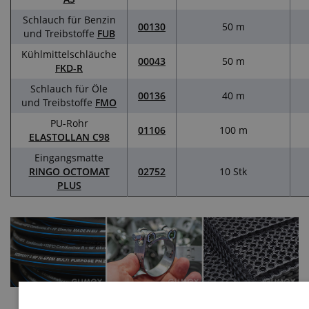
Schlauch für Benzin
00130
50 m
und Treibstoffe
FUB
Kühlmittelschläuche
00043
50 m
FKD-R
Schlauch für Öle
00136
40 m
und Treibstoffe
FMO
PU-Rohr
01106
100 m
ELASTOLLAN C98
Eingangsmatte
RINGO OCTOMAT
02752
10 Stk
PLUS