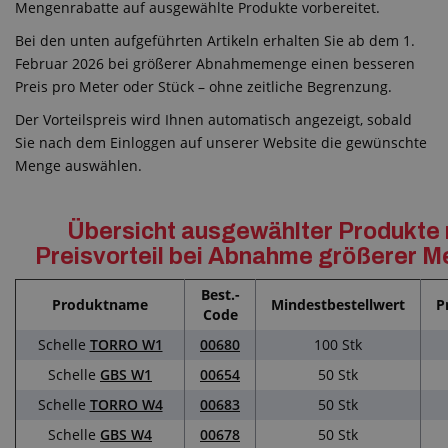
Mengenrabatte auf ausgewählte Produkte vorbereitet.
Bei den unten aufgeführten Artikeln erhalten Sie ab dem 1.
Februar 2026 bei größerer Abnahmemenge einen besseren
Preis pro Meter oder Stück – ohne zeitliche Begrenzung.
Der Vorteilspreis wird Ihnen automatisch angezeigt, sobald
Sie nach dem Einloggen auf unserer Website die gewünschte
Menge auswählen.
Übersicht ausgewählter Produkte 
Preisvorteil bei Abnahme größerer 
Best.-
Produktname
Mindestbestellwert
P
Code
Schelle
TORRO W1
00680
100 Stk
Schelle
GBS W1
00654
50 Stk
Schelle
TORRO W4
00683
50 Stk
Schelle
GBS W4
00678
50 Stk