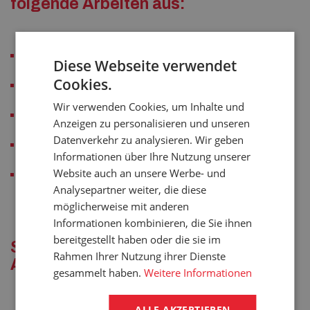
folgende Arbeiten aus:
Demontage des alten Fördergurts
Diese Webseite verwendet
Cookies.
Kontrolle der Rollen und die seitlichen Führungsteile
Wir verwenden Cookies, um Inhalte und
Montage des neuen Fördergurts
Anzeigen zu personalisieren und unseren
Datenverkehr zu analysieren. Wir geben
Verbinden, Spannen und Einstellen des Fördergurts
Informationen über Ihre Nutzung unserer
Website auch an unsere Werbe- und
Allgemeine Endprüfung des neuen Fördergurts.
Analysepartner weiter, die diese
möglicherweise mit anderen
Informationen kombinieren, die Sie ihnen
bereitgestellt haben oder die sie im
Sie meistern auch atypische
Rahmen Ihrer Nutzung ihrer Dienste
Aufträge, also:
gesammelt haben.
Weitere Informationen
ALLE AKZEPTIEREN