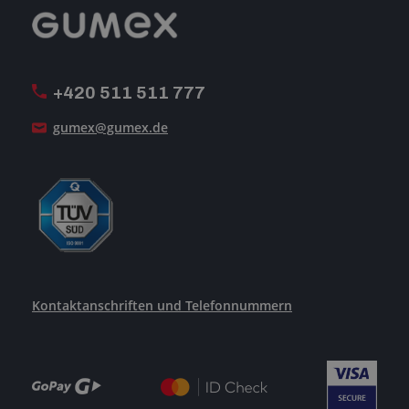
Reklamation
GUMEX stellt sich vor
MwSt-Rechnungsstellung
ISO-Zertifizierung
+420 511 511 777
Unsere Dienstleistungen
gumex@gumex.de
Kontaktanschriften und Telefonnummern