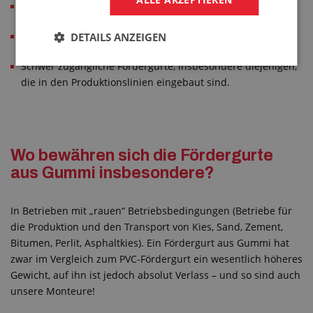
Reparaturen von Gurtrissen
Nicht standardmäßige Mitnehmer oder Führungskeile
DETAILS ANZEIGEN
Schwer zugängliche Fördergurte, insbesondere diejenigen,
die in den Produktionslinien eingebaut sind.
Wo bewähren sich die Fördergurte
aus Gummi insbesondere?
In Betrieben mit „rauen“ Betriebsbedingungen (Betriebe für
die Produktion und den Transport von Kies, Sand, Zement,
Bitumen, Perlit, Asphaltkies). Ein Fördergurt aus Gummi hat
zwar im Vergleich zum PVC-Fördergurt ein wesentlich höheres
Gewicht, auf ihn ist jedoch absolut Verlass – und so sind auch
unsere Monteure!