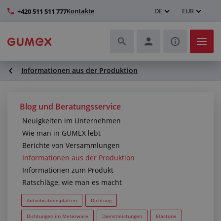
Kontakte
DE
EUR
+420 511 511 777
Informationen aus der Produktion
Schläuche und deren Komplettierung
Profile und Herstellung von Dichtungen
Blog und Beratungsservice
Neuigkeiten im Unternehmen
Technische Kunststoffe
Wie man in GUMEX lebt
Berichte von Versammlungen
Transportbänder und Montage
Informationen aus der Produktion
Informationen zum Produkt
Verbesserung der Arbeitsumgebung
Ratschläge, wie man es macht
Weitere Gummi- und Kunststoffprodukte
Antivibrationsplatten
Dichtung
Dichtungen im Meterware
Dienstleistungen
Elastone