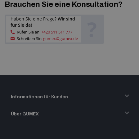
Brauchen Sie eine Konsultation?
?
Haben Sie eine Frage?
Wir sind
für Sie da!
Rufen Sie an:
+420 511 511 777
Schreiben Sie:
gumex@gumex.de
Informationen für Kunden
Transport und Warenversand
Über GUMEX
Geschäftsbedingungen
Impressum