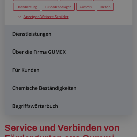
Anfragezentrum
Flachdichtung
Fußbodenbälagen
Gummis
Kleben
Anzeigen Weitere Schilder
koncovky z nerezu
Kupplungen
příruba
Produktion
Alles über den Einkauf
Profile
Schläuche
Silikonen
spony
Dienstleistungen
Über uns
Transportbänder
Über die Firma GUMEX
Für Kunden
Chemische Beständigkeiten
Begriffswörterbuch
Service und Verbinden von