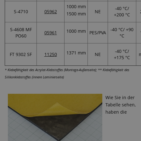
1000 mm
-40 °C/
S-4710
05962
NE
1500 mm
+200 °C
S-4608 MF
-40 °C/ +90
1000 mm
05961
PES/PVA
PO60
°C
-40 °C/
1371 mm
FT 9302 SF
11250
NE
+175 °C
* Klebefähigkeit des Acrylat-Klebstoffes (Montage-Außenseite); ** Klebefähigkeit des
Silikonklebstoffes (innere Laminierseite)
Wie Sie in der
Tabelle sehen,
haben die