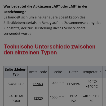
Was bedeutet die Abkürzung „AR“ oder „MF“ in der
Bezeichnung?
Es handelt sich um eine genauere Spezifikation des
Selbstklebematerials in Bezug auf die Zusammensetzung des
Klebstoffs, der zur Herstellung dieses Selbstklebers
verwendet wurde.
Technische Unterschiede zwischen
den einzelnen Typen
;
Selbstkleber-
Bestellcode
Breite
Gitter
Temperatur
Typ
-40 °C/
1000 mm
S-4610 AR
05963
PES/PVA
+140 °C
S-4610 MF
PES/
-40 °C/ +90
1500 mm
12320
PO60
PVA
°C