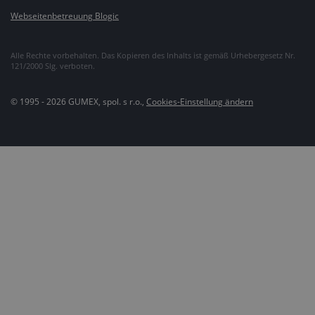
Webseitenbetreuung Blogic
Alle Rechte vorbehalten. Das Kopieren des Inhalts ist gemäß Urhebergesetz Nr.
121/2000 Slg. verboten.
© 1995 - 2026 GUMEX, spol. s r.o.,
Cookies-Einstellung ändern