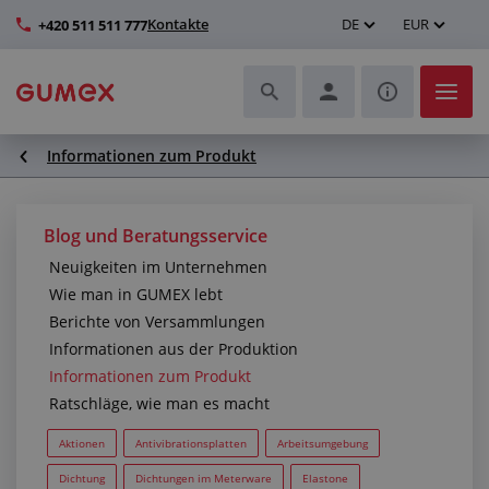
Kontakte
DE
EUR
+420 511 511 777
Informationen zum Produkt
Schläuche und deren Komplettierung
Profile und Herstellung von Dichtungen
Blog und Beratungsservice
Neuigkeiten im Unternehmen
Technische Kunststoffe
Wie man in GUMEX lebt
Berichte von Versammlungen
Transportbänder und Montage
Informationen aus der Produktion
Informationen zum Produkt
Verbesserung der Arbeitsumgebung
Ratschläge, wie man es macht
Weitere Gummi- und Kunststoffprodukte
Aktionen
Antivibrationsplatten
Arbeitsumgebung
Dichtung
Dichtungen im Meterware
Elastone