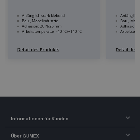
Anfänglich stark klebend
Anfänglich 
Bau-, Möbelindustrie
Bau-, Möbe
Adhäsion: 20 N/25 mm
Adhäsion:
Arbeitstemperatur: -40 °C/+140 °C
Arbeitstem
Detail des Produkts
Detail des
Informationen für Kunden
Transport und Warenversand
Über GUMEX