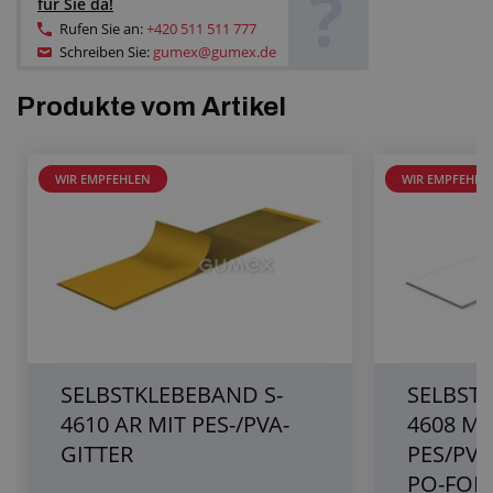
?
für Sie da!
Rufen Sie an:
+420 511 511 777
Schreiben Sie:
gumex@gumex.de
Produkte vom Artikel
WIR EMPFEHLEN
WIR EMPFEHLE
SELBSTKLEBEBAND S-
SELBST
4610 AR MIT PES-/PVA-
4608 MF
GITTER
PES/PVA
PO-FOLI