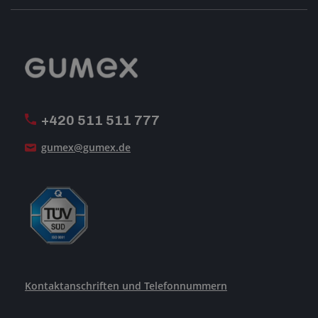
Geschäftsbedingungen
Impressum
Reklamation
GUMEX stellt sich vor
MwSt-Rechnungsstellung
ISO-Zertifizierung
+420 511 511 777
Unsere Dienstleistungen
gumex@gumex.de
Kontaktanschriften und Telefonnummern