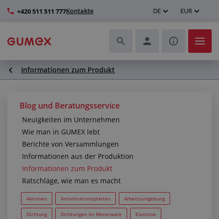
Kontakte
DE
EUR
+420 511 511 777
Informationen zum Produkt
Schläuche und deren Komplettierung
Profile und Herstellung von Dichtungen
Blog und Beratungsservice
Neuigkeiten im Unternehmen
Technische Kunststoffe
Wie man in GUMEX lebt
Berichte von Versammlungen
Transportbänder und Montage
Informationen aus der Produktion
Informationen zum Produkt
Verbesserung der Arbeitsumgebung
Ratschläge, wie man es macht
Weitere Gummi- und Kunststoffprodukte
Aktionen
Antivibrationsplatten
Arbeitsumgebung
Dichtung
Dichtungen im Meterware
Elastone