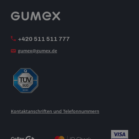
Reklamation
GUMEX stellt sich vor
MwSt-Rechnungsstellung
ISO-Zertifizierung
+420 511 511 777
Unsere Dienstleistungen
gumex@gumex.de
Kontaktanschriften und Telefonnummern