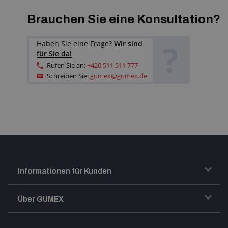
Brauchen Sie eine Konsultation?
?
Haben Sie eine Frage?
Wir sind
für Sie da!
Rufen Sie an:
+420 511 511 777
Schreiben Sie:
gumex@gumex.de
Informationen für Kunden
Transport und Warenversand
Über GUMEX
Geschäftsbedingungen
Impressum