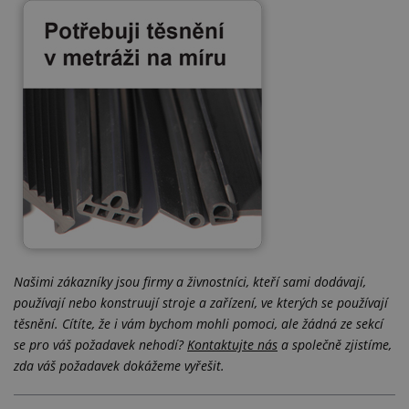
Našimi zákazníky jsou firmy a živnostníci, kteří sami dodávají,
používají nebo konstruují stroje a zařízení, ve kterých se používají
těsnění. Cítíte, že i vám bychom mohli pomoci, ale žádná ze sekcí
se pro váš požadavek nehodí?
Kontaktujte nás
a společně zjistíme,
zda váš požadavek dokážeme vyřešit.