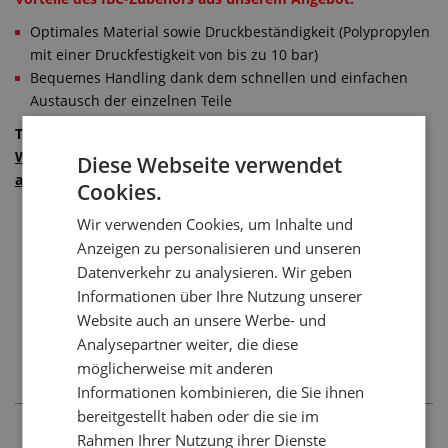
Optimales Material sowie Druckbeständigkeit (Polypropylen
mit einer Druckfestigkeit von bis zu 10 bar)
Bequemes Handling dank dem schnellen und einfachen
Austausch der einzelnen Teile
TIPP: Für die IBC-Container verwenden Sie die
Wasserschläuche
sowie
Wasser- und Luftdruckschläuche
Diese Webseite verwendet
aus Gummi
.
Cookies.
Wir verwenden Cookies, um Inhalte und
Anzeigen zu personalisieren und unseren
Datenverkehr zu analysieren. Wir geben
Informationen über Ihre Nutzung unserer
Website auch an unsere Werbe- und
Analysepartner weiter, die diese
möglicherweise mit anderen
Informationen kombinieren, die Sie ihnen
bereitgestellt haben oder die sie im
Rahmen Ihrer Nutzung ihrer Dienste