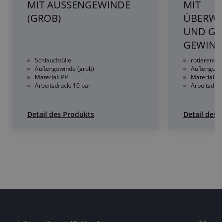
MIT AUSSENGEWINDE
MIT
(GROB)
ÜBERW
UND G
GEWIN
Schlauchtülle
rotierende
Außengewinde (grob)
Außengewi
Material: PP
Material: P
Arbeitsdruck: 10 bar
Arbeitsdruc
Detail des Produkts
Detail des