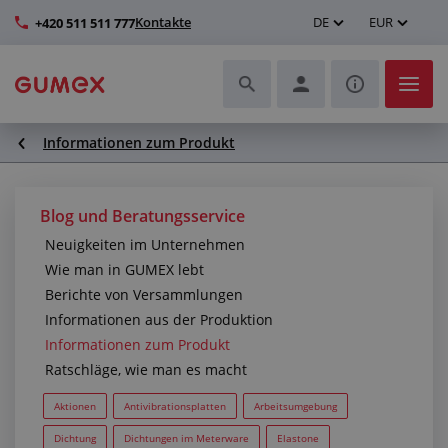
Kontakte
DE
EUR
+420 511 511 777
Informationen zum Produkt
Schläuche und deren Komplettierung
Profile und Herstellung von Dichtungen
Blog und Beratungsservice
Neuigkeiten im Unternehmen
Technische Kunststoffe
Wie man in GUMEX lebt
Berichte von Versammlungen
Transportbänder und Montage
Informationen aus der Produktion
Informationen zum Produkt
Verbesserung der Arbeitsumgebung
Ratschläge, wie man es macht
Weitere Gummi- und Kunststoffprodukte
Aktionen
Antivibrationsplatten
Arbeitsumgebung
Dichtung
Dichtungen im Meterware
Elastone