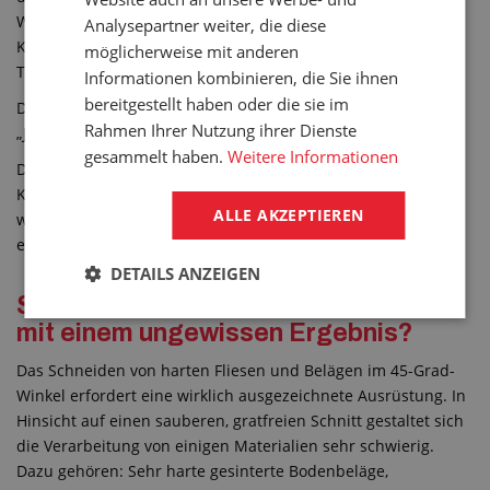
Winkel aufeinandertreffen, ohne dass man Metall-oder
Analysepartner weiter, die diese
Kunststoffleisten verwenden muss – dies können Ecken,
möglicherweise mit anderen
Treppenstufen, Säulen usw. sein.
Informationen kombinieren, die Sie ihnen
bereitgestellt haben oder die sie im
Der Gehrungsschnitt wird auch als „jolly edge/jolly cut“ oder
Rahmen Ihrer Nutzung ihrer Dienste
„Jollyschnitt“ bezeichnet.
gesammelt haben.
Weitere Informationen
Die eigentliche Ecke entsteht so, dass bei den Platten die
Kante im 45-Grad-Winkel geschnitten wird – zwei Fliesen
ALLE AKZEPTIEREN
werden dann mit der Schnittkante aneinandergelegt, so
entsteht eine 90-Grad-Ecke.
DETAILS ANZEIGEN
Schneiden von Fliesen und Pflaster
mit einem ungewissen Ergebnis?
Das Schneiden von harten Fliesen und Belägen im 45-Grad-
Winkel erfordert eine wirklich ausgezeichnete Ausrüstung. In
Hinsicht auf einen sauberen, gratfreien Schnitt gestaltet sich
die Verarbeitung von einigen Materialien sehr schwierig.
Dazu gehören: Sehr harte gesinterte Bodenbeläge,