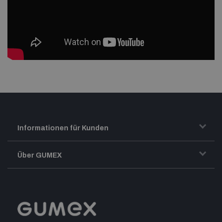
Informationen für Kunden
Transport und Warenversand
Über GUMEX
Geschäftsbedingungen
Impressum
Reklamation
GUMEX stellt sich vor