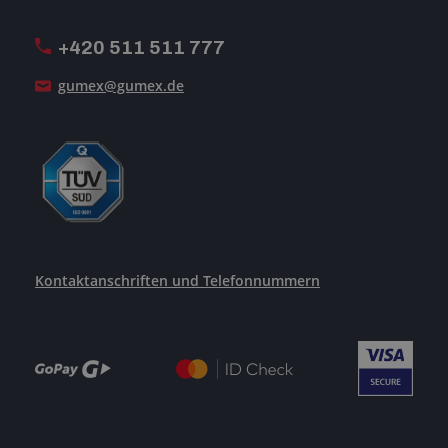
MwSt-Rechnungsstellung
ISO-Zertifizierung
+420 511 511 777
Unsere Dienstleistungen
gumex@gumex.de
Kontaktanschriften und Telefonnummern