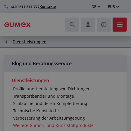
Kontakte
DE
EUR
+420 511 511 777
Dienstleistungen
Schläuche und deren Komplettierung
Profile und Herstellung von Dichtungen
Blog und Beratungsservice
Technische Kunststoffe
Dienstleistungen
Profile und Herstellung von Dichtungen
Transportbänder und Montage
Transportbänder und Montage
Schläuche und deren Komplettierung
Verbesserung der Arbeitsumgebung
Technische Kunststoffe
Verbesserung der Arbeitsumgebung
Weitere Gummi- und Kunststoffprodukte
Weitere Gummi- und Kunststoffprodukte