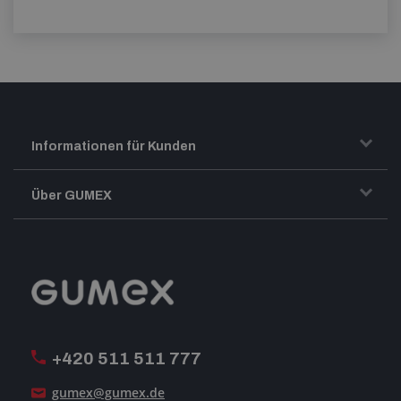
Informationen für Kunden
Transport und Warenversand
Über GUMEX
Geschäftsbedingungen
Impressum
Reklamation
GUMEX stellt sich vor
MwSt-Rechnungsstellung
ISO-Zertifizierung
+420 511 511 777
Unsere Dienstleistungen
gumex@gumex.de