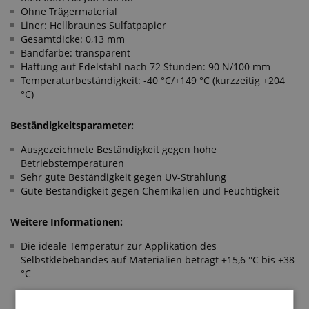
Ohne Trägermaterial
Liner: Hellbraunes Sulfatpapier
Gesamtdicke: 0,13 mm
Bandfarbe: transparent
Haftung auf Edelstahl nach 72 Stunden: 90 N/100 mm
Temperaturbeständigkeit: -40 °C/+149 °C (kurzzeitig +204
°C)
Beständigkeitsparameter:
Ausgezeichnete Beständigkeit gegen hohe
Betriebstemperaturen
Sehr gute Beständigkeit gegen UV-Strahlung
Gute Beständigkeit gegen Chemikalien und Feuchtigkeit
Weitere Informationen:
Die ideale Temperatur zur Applikation des
Selbstklebebandes auf Materialien beträgt +15,6 °C bis +38
°C