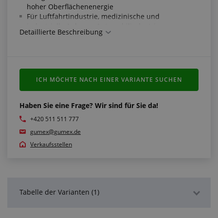
hoher Oberflächenenergie
Für Luftfahrtindustrie, medizinische und
industrielle Anlagen, Automobilindustrie,
Detaillierte Beschreibung
Verbrauchsgeräte und Elektronik
Geeignet für Stanzteile
Technische Parameter:
ICH MÖCHTE NACH EINER VARIANTE SUCHEN
Klebstoff: Acrylat 200 MP
Ohne Trägermaterial
Liner: Hellbraunes Sulfatpapier
Haben Sie eine Frage? Wir sind für Sie da!
Gesamtdicke: 0,13 mm
+420 511 511 777
Bandfarbe: transparent
gumex@gumex.de
Haftung auf Edelstahl nach 72 Stunden: 90 N/100
mm
Verkaufsstellen
Temperaturbeständigkeit: -40 °C/+149 °C (kurzzeitig
+204 °C)
Beständigkeitsparameter:
Tabelle der Varianten (1)
Ausgezeichnete Beständigkeit gegen hohe
Betriebstemperaturen