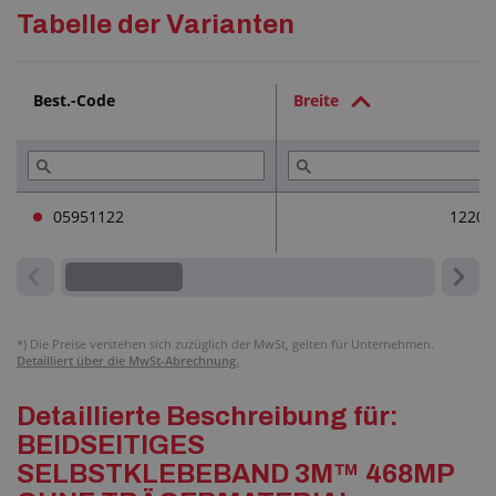
Sehr gute Beständigkeit gegen UV-Strahlung
Detaillierte Beschreibung
Tabelle der Varianten
Gute Beständigkeit gegen Chemikalien und
Feuchtigkeit
Technische Dokumentation (1)
Best.-Code
Weitere Informationen:
Breite
Die ideale Temperatur zur Applikation des
Dienstleistungen (2)
Selbstklebebandes auf Materialien beträgt +15,6 °C
bis +38 °C
Lesen Sie (3)
05951122
1220
*)
Die Preise verstehen sich zuzüglich der MwSt, gelten für Unternehmen.
Detailliert über die MwSt-Abrechnung.
Detaillierte Beschreibung für:
BEIDSEITIGES
SELBSTKLEBEBAND 3M™ 468MP