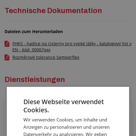
Technische Dokumentation
Dateien zum Herunterladen
FHKS - hadice na cisterny pro sypké látky - katalogový list v
EN - kód: 00067xxx
Rozměrové tolerance Semperflex
Dienstleistungen
Diese Webseite verwendet
Cookies.
Befestigung der Endarmatur am
Niederdruckschlauch durch Einpressen
Wir verwenden Cookies, um Inhalte und
Anzeigen zu personalisieren und unseren
Datenverkehr zu analysieren. Wir geben