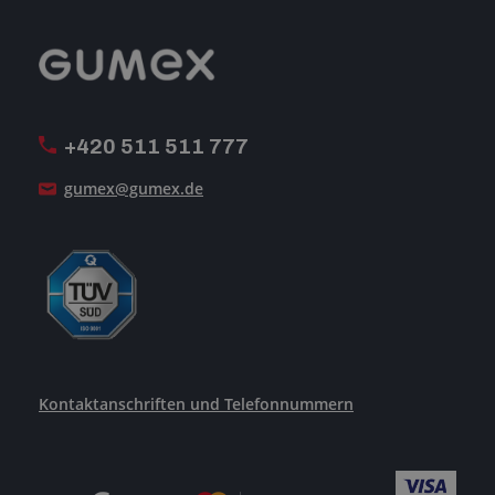
Reklamation
GUMEX stellt sich vor
MwSt-Rechnungsstellung
ISO-Zertifizierung
+420 511 511 777
Unsere Dienstleistungen
gumex@gumex.de
Kontaktanschriften und Telefonnummern