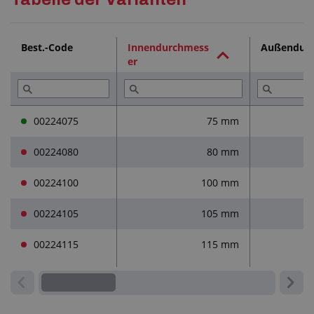
Technische Dokumentation (1)
Best.-Code
Innendurchmess
Außendur
er
Dienstleistungen (4)
Lesen Sie (4)
00224075
75 mm
00224080
80 mm
00224100
100 mm
00224105
105 mm
00224115
115 mm