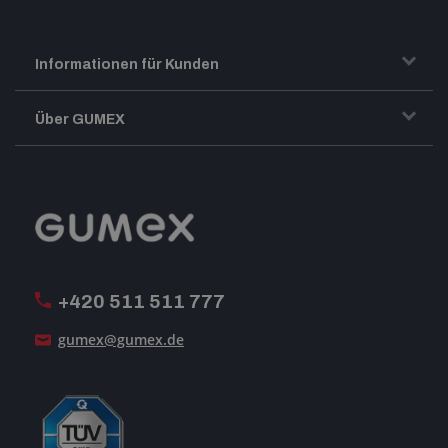
Informationen für Kunden
Transport und Warenversand
Über GUMEX
Geschäftsbedingungen
Impressum
Reklamation
GUMEX stellt sich vor
MwSt-Rechnungsstellung
ISO-Zertifizierung
+420 511 511 777
Unsere Dienstleistungen
gumex@gumex.de