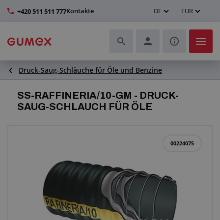
Kontakte
DE
EUR
+420 511 511 777
Druck-Saug-Schläuche für Öle und Benzine
Schläuche und deren Komplettierung
SS-RAFFINERIA/10-GM - DRUCK-
Profile und Herstellung von Dichtungen
SAUG-SCHLAUCH FÜR ÖLE
Technische Kunststoffe
00224075
Transportbänder und Montage
Verbesserung der Arbeitsumgebung
Weitere Gummi- und Kunststoffprodukte