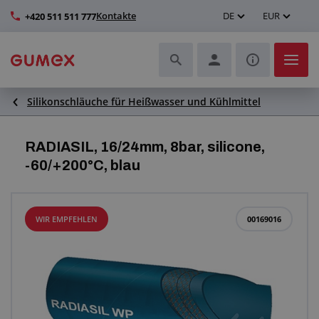
Kontakte
DE
EUR
+420 511 511 777
Silikonschläuche für Heißwasser und Kühlmittel
Schläuche und deren Komplettierung
Profile und Herstellung von Dichtungen
RADIASIL, 16/24mm, 8bar, silicone,
-60/+200°C, blau
Technische Kunststoffe
Transportbänder und Montage
WIR EMPFEHLEN
00169016
Verbesserung der Arbeitsumgebung
Weitere Gummi- und Kunststoffprodukte