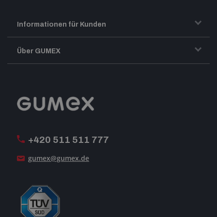
Informationen für Kunden
Transport und Warenversand
Über GUMEX
Geschäftsbedingungen
Impressum
Reklamation
GUMEX stellt sich vor
MwSt-Rechnungsstellung
ISO-Zertifizierung
+420 511 511 777
Unsere Dienstleistungen
gumex@gumex.de