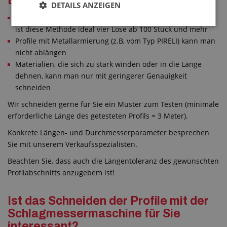
Einschränkungen
DETAILS ANZEIGEN
In Hinsicht auf die Einstellung der Schlagmessermaschine
ist diese Methode ideal vier Lose ab 100 Stück und mehr
Profile mit Metallarmierung (z.B. vom Typ PIRELI) kann man
nicht ablängen
Materialien, die sich zu stark winden oder in die Länge
dehnen, kann man nur mit geringerer Genauigkeit
schneiden
Wir schneiden gerne für Sie ein Muster zum Testen (minimale
erforderliche Länge des getesteten Profils = 3 Meter).
Konkrete Längen- und Durchmesserparameter besprechen
Sie mit unserem Verkaufsspezialisten.
Beachten Sie, dass auch die Längentoleranz des gewünschten
Profilabschnitts anzugebem ist!
Ist das Schneiden der Profile mit der
Schlagmessermaschine für Sie
interessant?