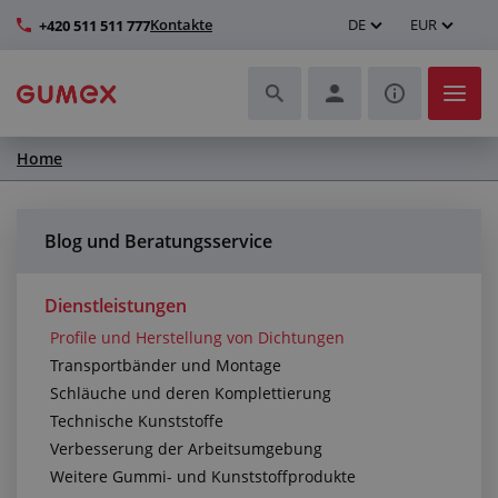
Kontakte
DE
EUR
+420 511 511 777
Home
Schläuche und deren Komplettierung
Profile und Herstellung von Dichtungen
Blog und Beratungsservice
Technische Kunststoffe
Dienstleistungen
Profile und Herstellung von Dichtungen
Transportbänder und Montage
Transportbänder und Montage
Schläuche und deren Komplettierung
Verbesserung der Arbeitsumgebung
Technische Kunststoffe
Verbesserung der Arbeitsumgebung
Weitere Gummi- und Kunststoffprodukte
Weitere Gummi- und Kunststoffprodukte