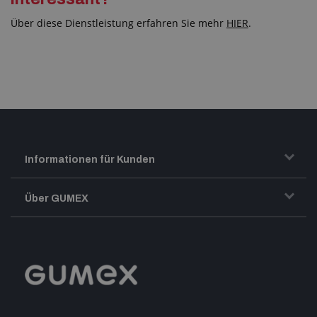
Über diese Dienstleistung erfahren Sie mehr
HIER
.
Informationen für Kunden
Transport und Warenversand
Über GUMEX
Geschäftsbedingungen
Impressum
Reklamation
GUMEX stellt sich vor
MwSt-Rechnungsstellung
ISO-Zertifizierung