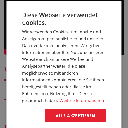
Diese Webseite verwendet
Cookies.
Wir verwenden Cookies, um Inhalte und
Anzeigen zu personalisieren und unseren
Datenverkehr zu analysieren. Wir geben
Informationen über Ihre Nutzung unserer
Website auch an unsere Werbe- und
Analysepartner weiter, die diese
Vorteile
möglicherweise mit anderen
Informationen kombinieren, die Sie ihnen
Während einer kurzen Zeit schafft es unsere automatische
Schlagmessermaschine für Profile eine sehr große
bereitgestellt haben oder die sie im
Stückzahl zu schneiden, sie ist also ideal für große Serien
Rahmen Ihrer Nutzung ihrer Dienste
Es handelt sich um eine präzise digitale Maschine mit
gesammelt haben.
Weitere Informationen
Servomotor-Vorschub, das Schneiden ist also nicht nur
relativ genau, aber vor allem auch preiswert
ALLE AKZEPTIEREN