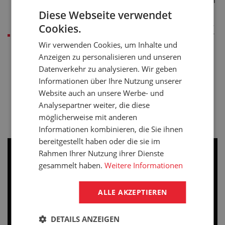
Komponenten für die Herstellung von Hydraulikschläuchen
(z. B. Schläuche, Endarmaturen und Muffen) werden vom
Diese Webseite verwendet
renommierten italienischen Hersteller Afagomma geliefert.
Cookies.
Die Konfektionierung der Hydraulikschläuche erfolgt in der
Wir verwenden Cookies, um Inhalte und
Regel mit den folgenden Endarmaturen:
Anzeigen zu personalisieren und unseren
DKOL
Datenverkehr zu analysieren. Wir geben
DKOS
Informationen über Ihre Nutzung unserer
DKOR
ORFS
Website auch an unsere Werbe- und
CAT
Analysepartner weiter, die diese
JIC
möglicherweise mit anderen
und weitere
Informationen kombinieren, die Sie ihnen
bereitgestellt haben oder die sie im
Rahmen Ihrer Nutzung ihrer Dienste
gesammelt haben.
Weitere Informationen
ALLE AKZEPTIEREN
DETAILS ANZEIGEN