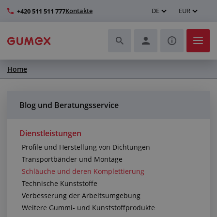
Kontakte
DE
EUR
+420 511 511 777
Home
Schläuche und deren Komplettierung
Profile und Herstellung von Dichtungen
Blog und Beratungsservice
Technische Kunststoffe
Dienstleistungen
Profile und Herstellung von Dichtungen
Transportbänder und Montage
Transportbänder und Montage
Schläuche und deren Komplettierung
Verbesserung der Arbeitsumgebung
Technische Kunststoffe
Verbesserung der Arbeitsumgebung
Weitere Gummi- und Kunststoffprodukte
Weitere Gummi- und Kunststoffprodukte